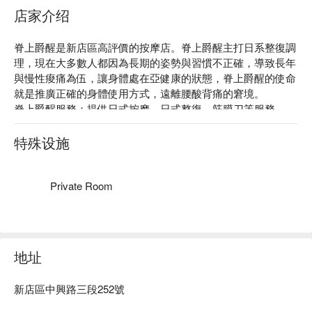
店家介绍
脊上爵醒是新店區高評價的按摩店。脊上爵醒主打日系整復調
理，現在大多數人都因為長期的姿勢與習慣不正確，導致長年
與慢性痠痛為伍，讓身體處在亞健康的狀態，脊上爵醒的使命
就是推廣正確的身體使用方式，遠離腰酸背痛的窘境。

脊上爵醒服務：提供日式按摩、日式整復、筋膜刀等服務。

脊上爵醒推薦：服務人員皆為男性資深整脊師、按摩師，專業
的傳統整復推拿服務有效調理您的身體。

特殊设施
脊上爵醒預約、脊上爵醒價格立刻查看 ⬇︎
Private Room
地址
新店區中興路三段252號