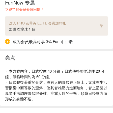
FunNow 专属
立即了解会员专属回馈
达人 PRO 及菁英 ELITE 会员加码礼
加贈 按摩球 1 個
成为会员最高可享 3% Fun 币回馈
亮点
・本方案內容：日式按摩 40 分鐘 + 日式傳整整復護理 20 分
鐘，服務時間約為 60 分鐘。
・日式整復著重於骨盆，沒有人的骨盆在正位上，尤其在生活
習慣當中而導致的歪斜，使其脊椎壓力進而增加，脊上爵醒以
專業手法調理骨盆跟脊椎、注重人體的平衡，預防日後壓力而
形成的身體不適。