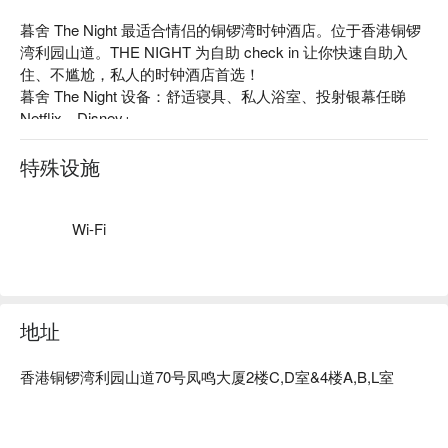
暮舍 The Night 最适合情侣的铜锣湾时钟酒店。位于香港铜锣
湾利园山道。THE NIGHT 为自助 check in 让你快速自助入
住、不尴尬，私人的时钟酒店首选！

暮舍 The Night 设备：舒适寝具、私人浴室、投射银幕任睇 
Netflix、Disney+

暮舍 The Night 推荐：距离铜锣湾地铁站仅有 2 分钟步行路
程，自助爆房

特殊设施
暮舍 The Night 情侣时钟酒店、暮舍 The Night 铜锣湾时钟酒
店优惠信息立刻查看⬇︎
Wi-Fi
地址
香港铜锣湾利园山道70号凤鸣大厦2楼C,D室&4楼A,B,L室