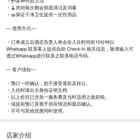
・💳多种付款方法
・🧹房间每次都会彻底清洁及消毒
・🧽保证干净卫生提供一次性用品
— 使用方式—
・订单成立后酒店负责人将会在入住时间前10分钟以
Whatsapp 联系客人提供自助 Check-In 相关信息，敬请输入可
透过Whatsapp进行联系之联系电话号码。
— 客户须知—
・预订一经确认，恕不接受退款及转让。
・入住时请出示身份证明文档
・以上价目已含加一服务费及当时适用之政府税。
・须提前预订及视乎供应情况和最后确认。
・不可与其他优惠同时使用。
店家介绍