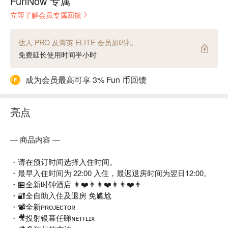
FunNow 专属
立即了解会员专属回馈
达人 PRO 及菁英 ELITE 会员加码礼
免费延长使用时间半小时
成为会员最高可享 3% Fun 币回馈
亮点
— 商品内容 —
・请在预订时间选择入住时间。
・最早入住时间为 22:00 入住，最迟退房时间为翌日12:00。
・🏪全新时钟酒店 👩❤️👨👩❤️👩👨❤️👨
・🔐全自助入住及退房 免尴尬
・📽️全新ᴘʀᴏᴊᴇᴄᴛᴏʀ
・🎥投射银幕任睇ɴᴇᴛꜰʟɪx