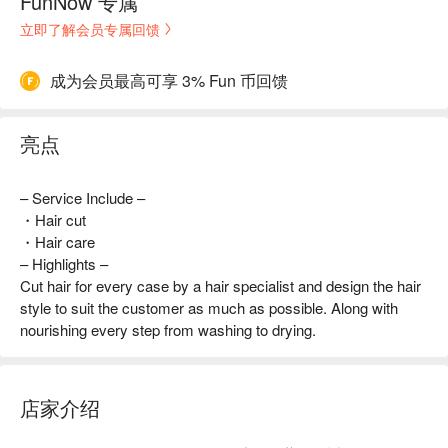
FunNow 专属
立即了解会员专属回馈
成为会员最高可享 3% Fun 币回馈
亮点
– Service Include –
・Hair cut
・Hair care
– Highlights –
Cut hair for every case by a hair specialist and design the hair
style to suit the customer as much as possible. Along with
nourishing every step from washing to drying.
店家介绍