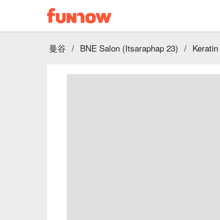
曼谷
/
BNE Salon (Itsaraphap 23)
/
Keratin