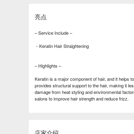
亮点
– Service Include –
・Keratin Hair Straightening
– Highlights –
Keratin is a major component of hair, and it helps to
provides structural support to the hair, making it le
damage from heat styling and environmental factors.
salons to improve hair strength and reduce frizz.
店家介绍