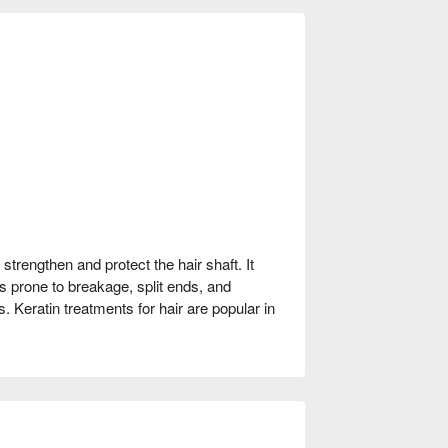
 strengthen and protect the hair shaft. It
ss prone to breakage, split ends, and
 Keratin treatments for hair are popular in