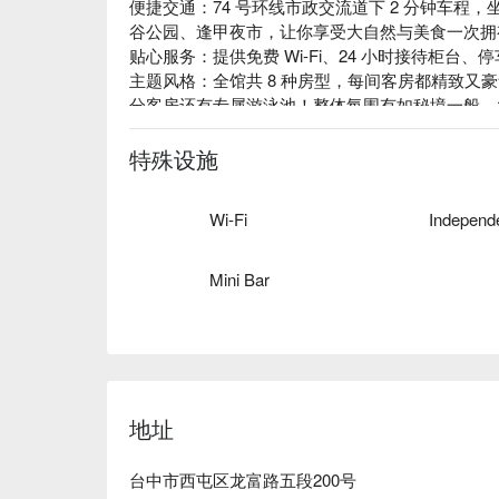
便捷交通：74 号环线市政交流道下 2 分钟车程
谷公园、逢甲夜市，让你享受大自然与美食一次拥有
贴心服务：提供免费 Wi-Fi、24 小时接待柜台、
主题风格：全馆共 8 种房型，每间客房都精致又
分客房还有专属游泳池！整体氛围有如秘境一般，
特殊设施
Wi-Fi
Mini Bar
地址
台中市西屯区龙富路五段200号