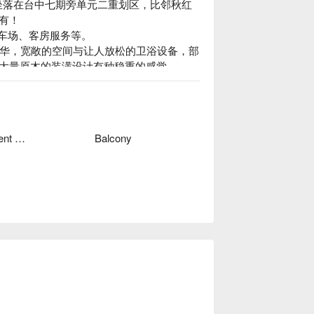
，坐落在台中七期旁单元二重划区，比邻秋红
！

停车场、客房服务等。

豪华，宽敞的空间与让人放松的卫浴设备，部
大量原木的装潢设计有种稳重的感觉
Independent Garage
Balcony