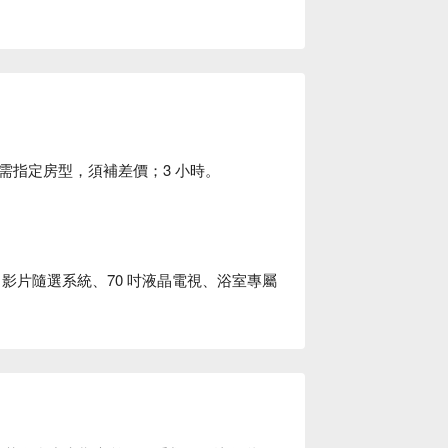
需指定房型，須補差價；3 小時。
OD 影片隨選系統、70 吋液晶電視、浴室專屬