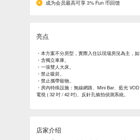
成为会员最高可享 3% Fun 币回馈
亮点
・本方案不分房型，實際入住以現場房況為主，如
・含獨立車庫。
・一張雙人大床。
・禁止吸菸。
・禁止攜帶寵物。
・房內特殊設施：無線網路、Mini Bar、藍光 V
電視 ( 32 吋 / 42 吋)、反針孔偷拍偵測系統。
店家介绍