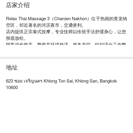
店家介绍
Relax Thai Massage 3（Charoen Nakhon）位于热闹的查龙纳
空区，邻近著名的河滨夜市，交通便利。

店内提供正宗泰式按摩，专业技师以传统手法舒缓身心，让您
彻底放松。

顾客评价极高，赞誉其环境舒适、服务亲切，特别适合工作繁
忙的上班族及需要减压的旅客。

无论是想要放松身心，还是享受独特的泰式疗愈，这里都是您
的最佳选择。

地址
用 FunNow 预订立即享优惠！
623 ซอย เจริญนคร Khlong Ton Sai, Khlong San, Bangkok
10600