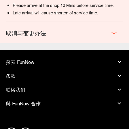
Please arrive at the shop 10 Mins before service time.
Late arrival will cause shorten of service time.
取消与变更办法
探索 FunNow
条款
联络我们
與 FunNow 合作