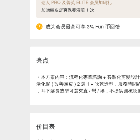
达人 PRO 及菁英 ELITE 会员加码礼
加贈頭皮舒爽保養液噴 1 次
成为会员最高可享 3% Fun 币回馈
亮点
・本方案內容：流程化專業諮詢 + 客製化剪髮設計 + 
活化泥 ( 改善頭皮 ) 2 選 1 + 吹乾造型，服務時間約
．耳下髮長造型可選夾直 / 彎 / 捲，不提供圓梳
价目表