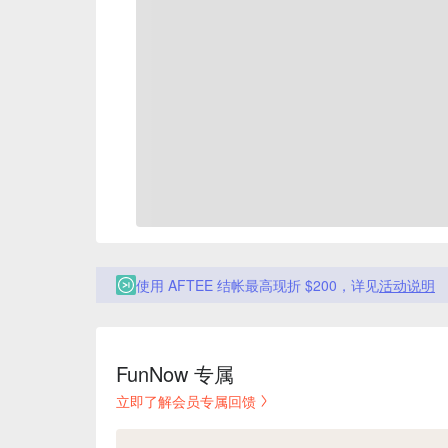
使用 AFTEE 结帐最高现折 $200，详见
活动说明
FunNow 专属
立即了解会员专属回馈