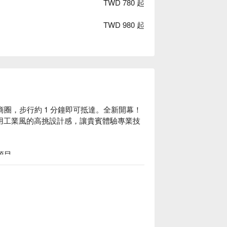
TWD 780 起
TWD 980 起
士林夜市商圈，步行約 1 分鐘即可抵達。全新開幕！
採用工業風的高挑設計感，讓貴賓體驗專業技
項目。

不斷的學習技術與精進美感、創造獨特性，讓顧客安心
立刻查看 ⬇︎