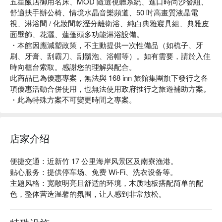
五星飯店御用名床、MOD 隨選視聽系統、進口時尚沙發組、
舒適扶手辦公椅、情境水晶音樂頻道、50 吋高畫質液晶電
視、淋浴間 / 化妝間乾溼分離衛浴、純白典雅寢具組、典雅皮
面壁飾、花灑、蓮蓬頭多功能淋浴設備。
・本館因應減塑政策，不主動提供一次性備品（如梳子、牙
刷、牙膏、刮霸刀、刮鬍泡、浴帽等）。如有需要，請於入住
時向櫃台索取。感謝您的理解與配合。
此商品已為優惠專案，無法與 168 inn 旅館集團旗下發行之各
項優惠活動合併使用，也無法使用政府推行之旅遊補助方案。
・此為特殊方案不可變更時間之專案。
店家介绍
便捷交通：近新竹 17 公里海岸风景区及南寮渔港。

贴心服务：提供停车场、免费 Wi-Fi、洗衣设备等。

主题风格：宽敞明亮且舒适的环境，木质地板搭配简单的配
色，整体营造温馨的氛围，让人感到非常放松。