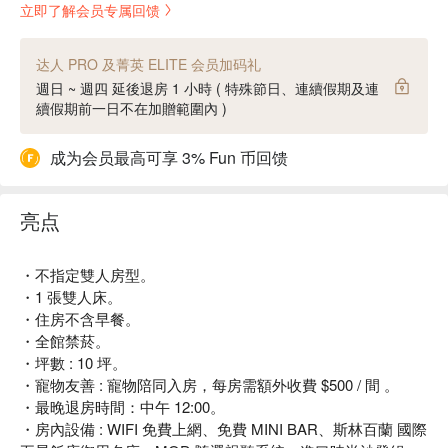
立即了解会员专属回馈
达人 PRO 及菁英 ELITE 会员加码礼
週日 ~ 週四 延後退房 1 小時 ( 特殊節日、連續假期及連
續假期前一日不在加贈範圍內 )
成为会员最高可享 3% Fun 币回馈
亮点
・不指定雙人房型。
・1 張雙人床。
・住房不含早餐。
・全館禁菸。
・坪數 : 10 坪。
・寵物友善 : 寵物陪同入房，每房需額外收費 $500 / 間 。
・最晚退房時間：中午 12:00。
・房內設備 : WIFI 免費上網、免費 MINI BAR、斯林百蘭 國際