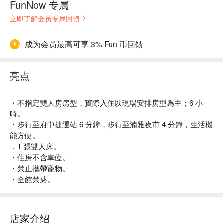
FunNow 专属
立即了解会员专属回馈
成为会员最高可享 3% Fun 币回馈
亮点
・不指定雙人房房型，實際入住以現場安排房型為主；6 小
時。
・步行至府中捷運站 6 分鐘，步行至湳雅夜市 4 分鐘，生活機
能方便。
．1 張雙人床。
・住房不含車位。
・禁止攜帶寵物。
・全館禁菸。
店家介绍