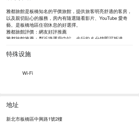
雅都旅館是板橋知名的平價旅館，提供旅客明亮舒適的客房，
以及親切貼心的服務，房內有隨選隨看影片、YouTube 愛奇
藝。是板橋地區住宿休息的好選擇。

雅都旅館評價：網友好評推薦

雅都旅館推薦：鄰近捷運府中站，步行約 6 分鐘即可抵達。

雅都旅館優惠、雅都旅館住宿方案、雅都旅館休息方案立刻查
看⬇︎
特殊设施
Wi-Fi
地址
新北市板橋區中興路1號2樓