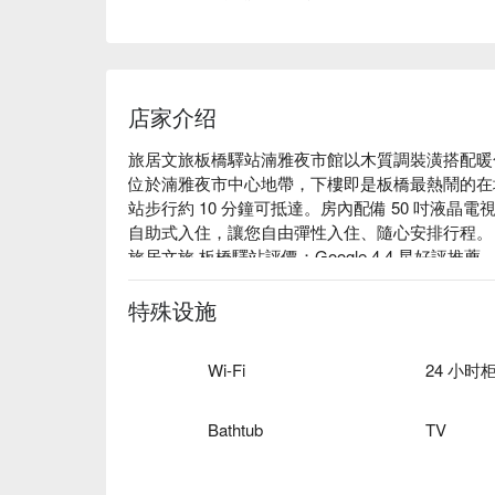
店家介绍
旅居文旅板橋驛站湳雅夜市館以木質調裝潢搭配暖
位於湳雅夜市中心地帶，下樓即是板橋最熱鬧的在
站步行約 10 分鐘可抵達。房內配備 50 吋液晶電視與 
自助式入住，讓您自由彈性入住、隨心安排行程。

旅居文旅 板橋驛站評價：Google 4.4 星好評推薦。
旅居文旅 板橋驛站推薦：位置近捷運府中站，步行約 
旅居文旅 板橋驛站優惠、旅居文旅 板橋驛站住宿
特殊设施
⬇︎
Wi-Fi
24 小时
Bathtub
TV