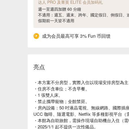
达人 PRO 及菁英 ELITE 会员加码礼
週一至週四加贈 60 分鐘
不適用：週五、週末、跨年、國定假日、例假日、
假期前一天皆不適用
成为会员最高可享 3% Fun 币回馈
亮点
・本方案不分房型，實際入住以現場安排房型為主；
・住房不含車位；不含早餐。
・1 張雙人床。
・禁止攜帶寵物；全館禁菸。
・房內設備：50 吋液晶電視、無線網路、國際插
UCC 咖啡、隨選電影、Netflix 等多種影視平
・本館為自助旅館，需操作現場自助機台入住（需輸入
・2025/1/1 起不提供一次性備品。