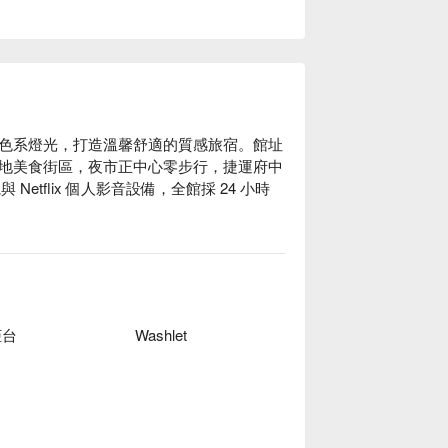
色系燈光，打造溫馨舒適的質感旅宿。館址
地美食街區，夜市正中心零步行，捷運府中
Netflix 個人影音設備，全館採 24 小時


10 分鐘可抵達。

方案、旅居文旅 板橋驛站休息方案立刻查看
柜台
Washlet