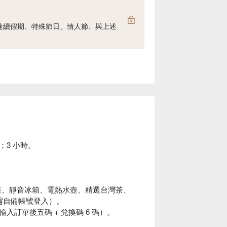
連續假期、特殊節日、情人節、與上述
3 小時。
座、靜音冰箱、電熱水壺、精選台灣茶、
台（需自備帳號登入）。
訂單後五碼 + 兌換碼 6 碼）。