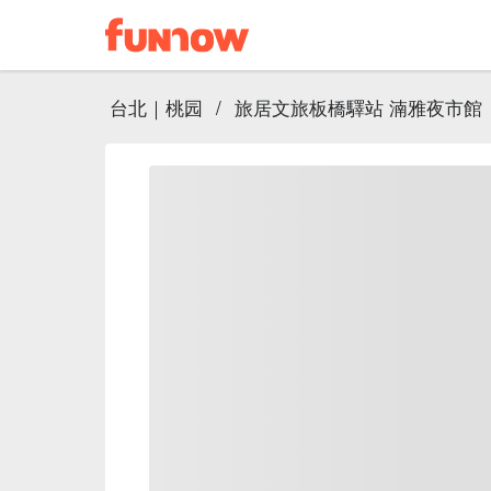
台北｜桃园
/
旅居文旅板橋驛站 湳雅夜市館