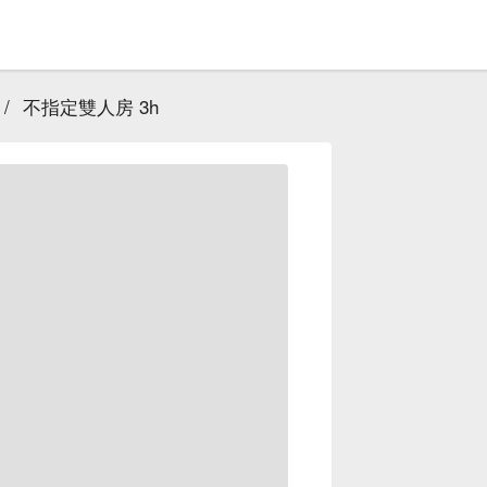
/
不指定雙人房 3h