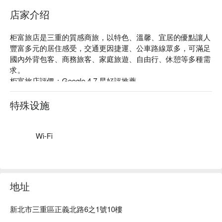
店家介绍
柜富旅店是三重的質感商旅，以特色、溫馨、宜居的優點讓人
豐富多元的居住感受，交通更因捷運、公車路線眾多，可滿足
國內外背包客、商務旅客、家庭旅遊、自由行、休憩等多種需
求。

柜富旅店評價：Google 4.7 星好評推薦。

柜富旅店推薦：位置近三和夜市、三重空軍一村等景點，步行 
8 分鐘即可抵達。

特殊设施
柜富旅店優惠、柜富旅店住宿方案、柜富旅店休息方案立刻查
看⬇︎
Wi-Fi
地址
新北市三重區正義北路6之1號10樓