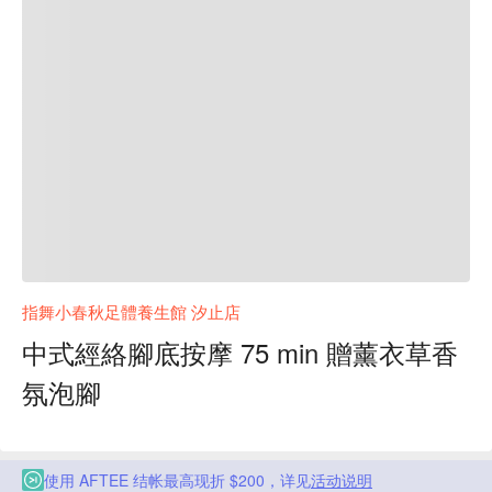
指舞小春秋足體養生館 汐止店
中式經絡腳底按摩 75 min 贈薰衣草香
氛泡腳
使用 AFTEE 结帐最高现折 $200，详见
活动说明