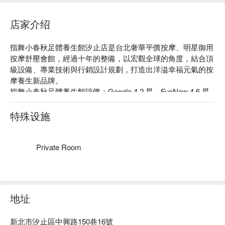
店家介绍
指舞小春秋足體養生館汐止店是台北奢華平價按摩、明星御用
按摩舒壓會館，經過十年的整備，以宏觀全球的角度，結合頂
級設備、專業技術與行銷設計規劃，打造出洋溢幸福元氣的按
摩養生新品牌。

指舞小春秋足體養生館評價：Google 4.2 星、FunNow 4.6 星

指舞小春秋足體養生館是最早導入「 流程管理 」的按摩店，
確保客人任何時段來，都能享有一致的服務。

特殊设施
指舞小春秋足體養生館店家嚴格要求按摩師的素養，以專業的
中式按摩，加上大器宏偉的裝潢，提供客人平價低調卻奢華的
體驗。

Private Room
指舞小春秋足體養生館汐止店預約、指舞小春秋足體養生館汐
止店價格、指舞小春秋足體養生館汐止店優惠立刻查看⬇︎ 
地址
新北市汐止區中興路150巷16號