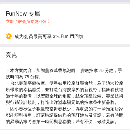
FunNow 专属
立即了解会员专属回馈
成为会员最高可享 3% Fun 币回馈
亮点
・本方案內容：加贈薰衣草香氛泡腳 + 腳底按摩 75 分鐘，手
技時間為 75 分鐘。
・台北奢華平價按摩、明星御用按摩舒壓會館，為了追求按摩
所帶來的幸福感受，並打造台灣按摩界的新視野，指舞春秋經
過十年的整備，以宏觀全球的角度，結合頂級設備、專業技術
與行銷設計規劃，打造出洋溢幸福元氣的按摩養生新品牌。
・因小春秋位子數量較指舞春秋少，為求您的每一筆預定店家
都能順利接單，訂購時請提供您的預訂姓名及電話，若有時間
的異動店家將會第一時間與您聯繫，若有不便，敬請見諒。