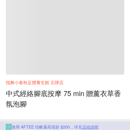
指舞小春秋足體養生館 石牌店
中式經絡腳底按摩 75 min 贈薰衣草香
氛泡腳
使用 AFTEE 结帐最高现折 $200，详见
活动说明