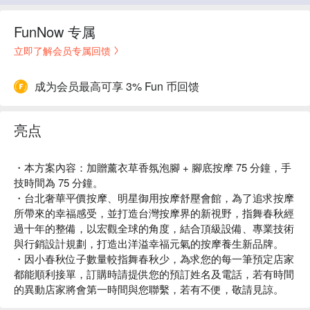
FunNow 专属
立即了解会员专属回馈
成为会员最高可享 3% Fun 币回馈
亮点
・本方案內容：加贈薰衣草香氛泡腳 + 腳底按摩 75 分鐘，手
技時間為 75 分鐘。
・台北奢華平價按摩、明星御用按摩舒壓會館，為了追求按摩
所帶來的幸福感受，並打造台灣按摩界的新視野，指舞春秋經
過十年的整備，以宏觀全球的角度，結合頂級設備、專業技術
與行銷設計規劃，打造出洋溢幸福元氣的按摩養生新品牌。
・因小春秋位子數量較指舞春秋少，為求您的每一筆預定店家
都能順利接單，訂購時請提供您的預訂姓名及電話，若有時間
的異動店家將會第一時間與您聯繫，若有不便，敬請見諒。