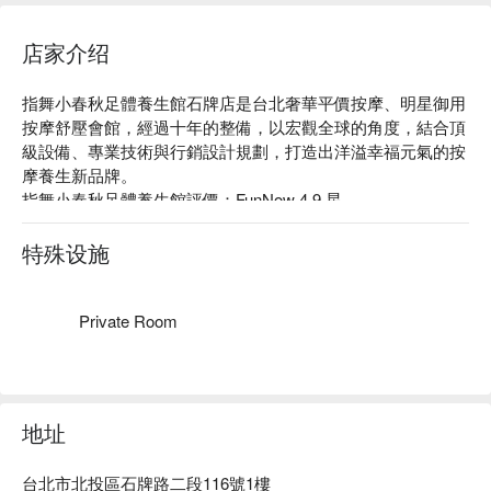
店家介绍
指舞小春秋足體養生館石牌店是台北奢華平價按摩、明星御用
按摩舒壓會館，經過十年的整備，以宏觀全球的角度，結合頂
級設備、專業技術與行銷設計規劃，打造出洋溢幸福元氣的按
摩養生新品牌。

指舞小春秋足體養生館評價：FunNow 4.9 星

指舞小春秋足體養生館是最早導入「 流程管理 」的按摩店，
確保客人任何時段來，都能享有一致的服務。

特殊设施
指舞小春秋足體養生館店家嚴格要求按摩師的素養，以專業的
中式按摩，加上大器宏偉的裝潢，提供客人平價低調卻奢華的
體驗。

Private Room
指舞小春秋足體養生館石牌店預約、指舞小春秋足體養生館石
牌店價格、指舞小春秋足體養生館石牌店優惠立刻查看⬇︎ 
地址
台北市北投區石牌路二段116號1樓