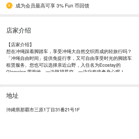
成为会员最高可享 3% Fun 币回馈
店家介绍
【店家介绍】

想在冲绳踩着脚踏车，享受冲绳大自然交织而成的轻旅行吗？
「冲绳自由时间」提供免提行李，又可自由享受时光的脚踏车
租赁服务。您也可以选择亲近山野，入住名为Ecostay的
Glamping 露营地，一边眺望星空，一边疗愈疲惫身心喔！

【推荐车款】

本店提供碳纤车架的公路车、平把公路车、登山车、FAT（宽
地址
胎车）、电动辅助自行车等车种！有「Cross Bike 代名词」之
称的捷安特的 Escape 型号，是一款重量轻、耐冲击的登山
沖縄県那覇市三原1丁目31番21号1F
车，相当适合在冲绳街道骑行。