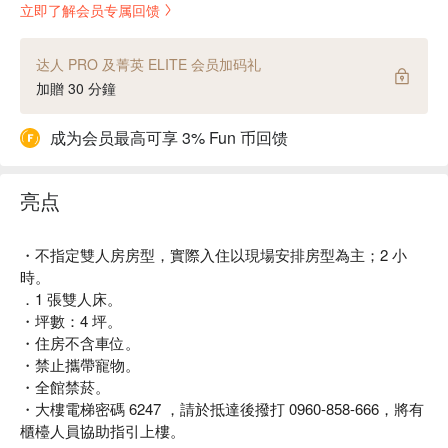
立即了解会员专属回馈
达人 PRO 及菁英 ELITE 会员加码礼
加贈 30 分鐘
成为会员最高可享 3% Fun 币回馈
亮点
・不指定雙人房房型，實際入住以現場安排房型為主；2 小
時。
．1 張雙人床。
・坪數：4 坪。
・住房不含車位。
・禁止攜帶寵物。
・全館禁菸。
・大樓電梯密碼 6247 ，請於抵達後撥打 0960-858-666，將有
櫃檯人員協助指引上樓。