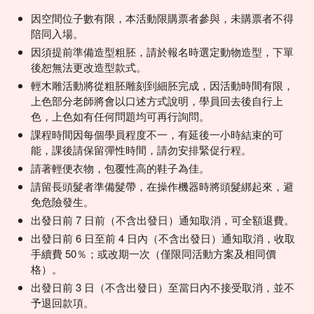
因空間位子數有限，本活動限購票者參與，未購票者不得
陪同入場。
因須提前準備造型粗胚，請於報名時選定動物造型，下單
後恕無法更改造型款式。
輕木雕活動將從粗胚雕刻到細胚完成，因活動時間有限，
上色部分老師將會以口述方式說明，學員回去後自行上
色，上色如有任何問題均可再行詢問。
課程時間因每個學員程度不一，有延後一小時結束的可
能，課後請保留彈性時間，請勿安排緊促行程。
請著輕便衣物，包覆性高的鞋子為佳。
請留長頭髮者準備髮帶，在操作機器時將頭髮綁起來，避
免危險發生。
出發日前 7 日前（不含出發日）通知取消，可全額退費。
出發日前 6 日至前 4 日內（不含出發日）通知取消，收取
手續費 50％；或改期一次（僅限同活動方案及相同價
格）。
出發日前 3 日（不含出發日）至當日內不接受取消，並不
予退回款項。