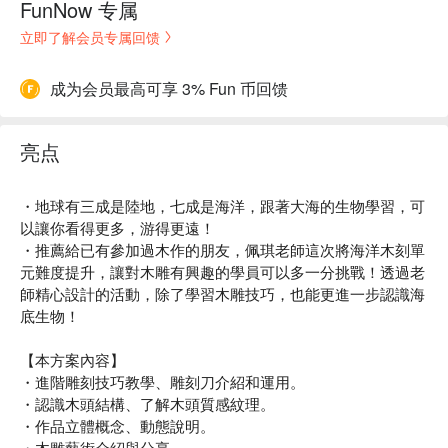
FunNow 专属
立即了解会员专属回馈
成为会员最高可享 3% Fun 币回馈
亮点
・地球有三成是陸地，七成是海洋，跟著大海的生物學習，可
以讓你看得更多，游得更遠！
・推薦給已有參加過木作的朋友，佩琪老師這次將海洋木刻單
元難度提升，讓對木雕有興趣的學員可以多一分挑戰！透過老
師精心設計的活動，除了學習木雕技巧，也能更進一步認識海
底生物！
【本方案內容】
・進階雕刻技巧教學、雕刻刀介紹和運用。
・認識木頭結構、了解木頭質感紋理。
・作品立體概念、動態說明。
・木雕藝術介紹與分享。