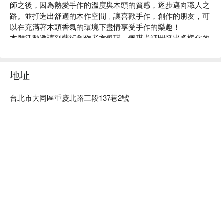
師之後，因為熱愛手作的溫度與木頭的質感，逐步邁向職人之
路。並打造出舒適的木作空間，讓喜歡手作，創作的朋友，可
以在充滿著木頭香氣的環境下盡情享受手作的樂趣！

木雕活動邀請到藝術創作者方佩琪，佩琪老師開發出多樣化的
木雕入門課程，以深入簡出的方式指導木雕創作，即使沒有木
作經驗也可以輕鬆上手。在週日下午時光滿足藝術創作與心靈
療癒的初體驗。
地址
台北市大同區重慶北路三段137巷2號