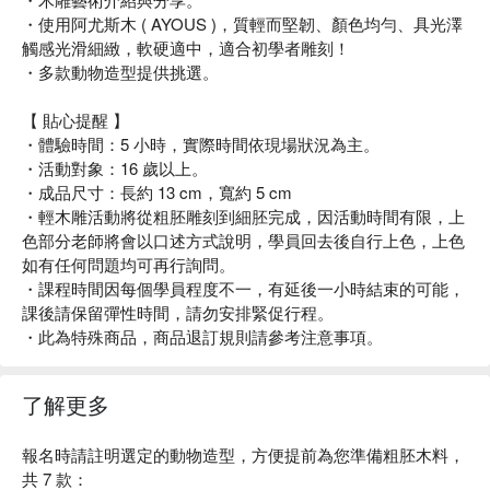
・使用阿尤斯木 ( AYOUS )，質輕而堅韌、顏色均勻、具光澤
觸感光滑細緻，軟硬適中，適合初學者雕刻！
・多款動物造型提供挑選。
【 貼心提醒 】
・體驗時間：5 小時，實際時間依現場狀況為主。
・活動對象：16 歲以上。
・成品尺寸：長約 13 cm，寬約 5 cm
・輕木雕活動將從粗胚雕刻到細胚完成，因活動時間有限，上
色部分老師將會以口述方式說明，學員回去後自行上色，上色
如有任何問題均可再行詢問。
・課程時間因每個學員程度不一，有延後一小時結束的可能，
課後請保留彈性時間，請勿安排緊促行程。
・此為特殊商品，商品退訂規則請參考注意事項。
了解更多
報名時請註明選定的動物造型，方便提前為您準備粗胚木料，
共 7 款：