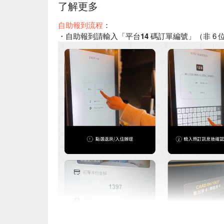
了解更多
自助報到流程
：
・自助報到請輸入「
平台14 碼訂單編號
」（非 6