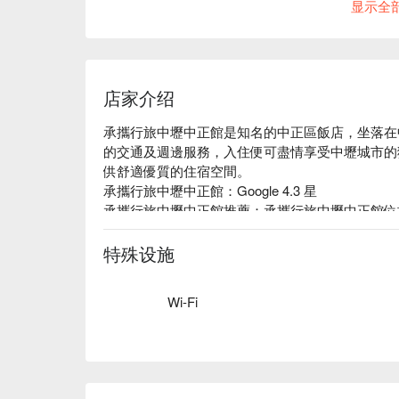
显示全
店家介绍
承攜行旅中壢中正館是知名的中正區飯店，坐落在
的交通及週邊服務，入住便可盡情享受中壢城市的
供舒適優質的住宿空間。

承攜行旅中壢中正館：Google 4.3 星

承攜行旅中壢中正館推薦：承攜行旅中壢中正館位
能佳，無論是洽公商旅或是旅遊規劃，絕對是最佳
踏入大廳，映入眼簾的是精心設計的日式庭園造景
特殊设施
供旅客愜意舒適的住宿環境。承攜行旅中壢中正館
與熱誠客房的規劃與熱誠，客房的規劃與設計皆以
Wi-Fi
房環境。

承攜行旅中壢中正館優惠、承攜行旅中壢中正館住
查看⬇︎