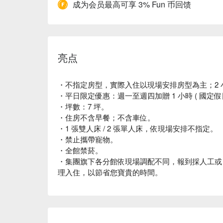
成为会员最高可享 3% Fun 币回馈
亮点
・不指定房型，實際入住以現場安排房型為主；2 
・平日限定優惠：週一至週四加贈 1 小時 ( 國定
・坪數：7 坪。
・住房不含早餐；不含車位。
・1 張雙人床 / 2 張單人床，依現場安排不指定。
・禁止攜帶寵物。
・全館禁菸。
・集團旗下各分館依現場調配不同，報到採人工或
理入住，以節省您寶貴的時間。