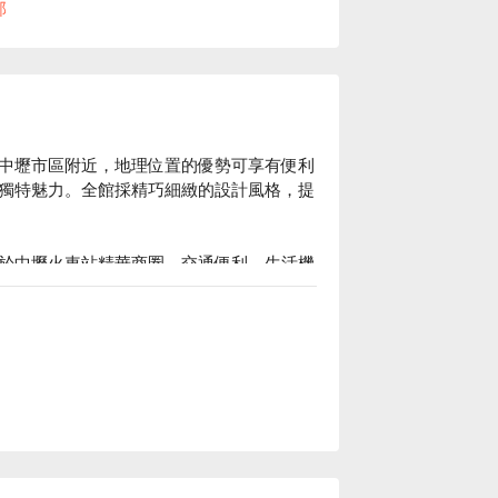
部
中壢市區附近，地理位置的優勢可享有便利
獨特魅力。全館採精巧細緻的設計風格，提
於中壢火車站精華商圈，交通便利、生活機
的選擇。

，房內採簡約設計風格，空間寬敞宜人，提
有寛大舒適的客房，本著人性化服務的專業
顧客的需求為出發點，提供顧客最舒適的住
宿方案、承攜行旅中壢中正館休息方案立刻