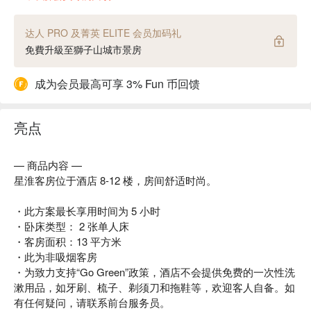
达人 PRO 及菁英 ELITE 会员加码礼
免費升級至獅子山城市景房
成为会员最高可享 3% Fun 币回馈
亮点
— 商品内容 —
星淮客房位于酒店 8-12 楼，房间舒适时尚。
・此方案最长享用时间为 5 小时
・卧床类型： 2 张单人床
・客房面积：13 平方米
・此为非吸烟客房
・为致力支持“Go Green”政策，酒店不会提供免费的一次性洗
漱用品，如牙刷、梳子、剃须刀和拖鞋等，欢迎客人自备。如
有任何疑问，请联系前台服务员。