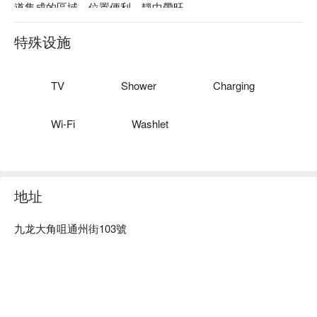
道集成的區域，位置便利，靜中帶旺。

酒店擁有154間客房，房間內設計簡約、現代、清潔及舒適的
房間，全部客房均為落地大窗，讓住客觀賞西九龍的美麗風
特殊设施
景。酒店有70%的酒店客房均能飽覽著名的香港獅子山景觀。
TV
Shower
Charging
Wi-Fi
Washlet
地址
九龙大角咀通州街103號