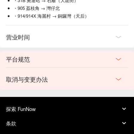
・31B 奧運站 → 石籬（大龍街）
・905 荔枝角 → 灣仔北
・914/914X 海麗村 → 銅鑼灣（天后）
营业时间
平台规范
取消与变更办法
探索 FunNow
条款