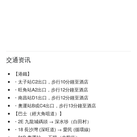
交通资讯
【港鐵】
・太子站C2出口，步行10分鐘至酒店
・旺角站A2出口，步行12分鐘至酒店
・南昌站D1出口，步行12分鐘至酒店
・奧運站B或C4出口，步行13分鐘至酒店
【巴士（經大角咀道）】
・2E 九龍城碼頭 → 深水埗（白田村）
・18 長沙灣 (深旺道) → 愛民 (循環線)