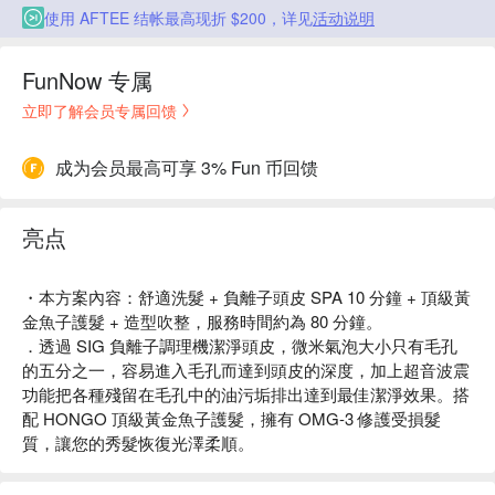
使用 AFTEE 结帐最高现折 $200，详见
活动说明
FunNow 专属
立即了解会员专属回馈
成为会员最高可享 3% Fun 币回馈
亮点
・本方案內容：舒適洗髮 + 負離子頭皮 SPA 10 分鐘 + 頂級黃
金魚子護髮 + 造型吹整，服務時間約為 80 分鐘。
．透過 SIG 負離子調理機潔淨頭皮，微米氣泡大小只有毛孔
的五分之一，容易進入毛孔而達到頭皮的深度，加上超音波震
功能把各種殘留在毛孔中的油污垢排出達到最佳潔淨效果。搭
配 HONGO 頂級黃金魚子護髮，擁有 OMG-3 修護受損髮
質，讓您的秀髮恢復光澤柔順。