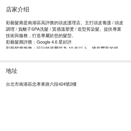
店家介绍
彩藝髮廊是南港區高評價的頭皮護理店。主打頭皮養護 / 頭皮
調理 / 負離子SPA洗髮 / 質感溫塑燙 / 造型剪染髮。提供專業
技術與服務，打造專屬於您的髮型。

彩藝髮廊評價：Google 4.6 星好評

彩藝髮廊服務：設計師資歷皆為 10 年以上，擁有豐富的經
驗，且不斷進修精進美感。彩藝髮廊設計師皆擁有頭皮調理師
認證，有頭皮易出油、頭皮癢、頭皮屑、異常掉髮等問題，設
計師將針對您的問題進行改善，讓頭皮更健康。

地址
彩藝髮廊推薦：設計師細心、耐心的介紹以及服務，除了親切
之外，加上多年資歷的專業，打造舒適安心的享受氛圍。

台北市南港區忠孝東路六段424號2樓
彩藝髮廊預約、彩藝髮廊價格立刻查看 ⬇︎									