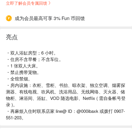
立即了解会员专属回馈
成为会员最高可享 3% Fun 币回馈
亮点
・双人浴缸房型；6 小时。
・住房不含早餐；不含车位。
・1 张双人大床。
・禁止携带宠物。
・全馆禁烟。
・房内设施：衣柜、雪柜、书抬、晾衣架、独立空调、烟雾探
测器、有线电视、吹风机、洗浴用品、无线网络、灭火器、储
物柜、淋浴间、浴缸、VOD 随选电影、Netflix ( 需自备帐号登
录 )。
・再麻烦入住时联系店家 line@ ID：@000ibaxk 或拨打 0907-
551-203。