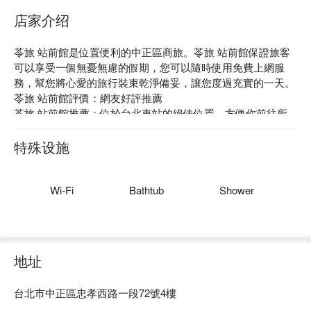
店家介绍
苓旅 站前館是位置便利的中正區商旅。苓旅 站前館保證旅客
可以享受一個無憂無慮的假期，您可以隨時使用免費上網服
務，幫您將心愛的旅行裝束乾淨備妥，讓您度過充實的一天。

苓旅 站前館評價：網友好評推薦

苓旅 站前館推薦：位於台北車站的絕佳位置，方便你前往所
有想去的地方。客房設計照顧客人所需，並備有空調、遮光窗
簾，為您提供舒適體驗。

特殊设施
苓旅 站前館優惠、苓旅 站前館住宿方案、苓旅 站前館休息方
案立刻查看⬇︎
Wi-Fi
Bathtub
Shower
地址
台北市中正區忠孝西路一段72號4樓