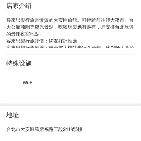
店家介绍
客來思樂行旅是優質的大安區旅館。可輕鬆前往師大夜市、台
大公館商圈等觀光景點，吃喝玩樂應有盡有，是安排台北旅遊
的最佳夜宿地點。

客來思樂行旅評價：網友好評推薦

客來思樂行旅推薦：離台電大樓站步行 2 分鐘，比鄰師大及公
館商圈。簡約典雅的房型，演繹踏實而安穩的歸屬感，大片玻
璃窗灑落的自然採光，整體呈現溫馨又舒適的氛圍。

特殊设施
客來思樂行旅優惠、客來思樂行旅住宿方案、客來思樂行旅休
息方案立刻查看⬇︎
Wi-Fi
地址
台北市大安區羅斯福路三段241號5樓