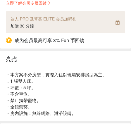
立即了解会员专属回馈
达人 PRO 及菁英 ELITE 会员加码礼
加贈 30 分鐘
成为会员最高可享 3% Fun 币回馈
亮点
・本方案不分房型，實際入住以現場安排房型為主。
．1 張雙人床。
・坪數：5 坪。
・不含車位。
・禁止攜帶寵物。
・全館禁菸。
・房內設施：無線網路、淋浴設備。