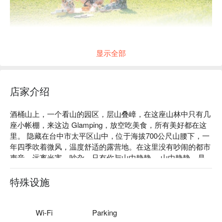
2025夏天最新玩法「野餐、冰茶、森林、山景、放鬆」一次收
显示全部
藏！
這是一場為城市旅人準備的夏日逃逸提案，鋪上野餐墊，在寬
闊的草地與樹蔭間選一個最喜歡的角落，迎著山風，品嚐我們
店家介绍
用心挑選的冰鎮好茶與精緻茶點。這裡不趕行程、不限空間，
你可以躺下、發呆、聊天、看天光灑進樹葉間，也可以拍下屬
酒桶山上，一个看山的园区，层山叠嶂，在这座山林中只有几
於你這一季的清涼記憶。
座小帐棚，来这边 Glamping，放空吃美食，所有美好都在这
里。 隐藏在台中市太平区山中，位于海拔700公尺山腰下，一
⭐️早鳥體驗加碼送！活動期間自6/6起，前 150 名加購寵物方案
年四季吹着微风，温度舒适的露营地。在这里没有吵闹的都市
的狗狗，將限量贈送「特百滋寵物奶酒」乙份（價值
声音，远离光害、吵杂，只有你与山中静静。 山中静静，是
NTD200)，數量有限，送完為止，歡迎毛爸毛媽把握機會！
一个让你暂时远离日常琐碎、生活压力的世外桃源。想要体验
大自然，不必辛苦准备露营物品，带着一颗放松的心。来山中
特殊设施
静静度假吧！
Wi-Fi
Parking