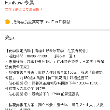
FunNow 专属
立即了解会员专属回馈
成为会员最高可享 3% Fun 币回馈
亮点
【夏季限定活動｜酒桶山野餐冰茶季－毛孩野餐會】
・活動時間：06/06~11/30，一起沁涼一夏！
・專屬好康：精緻野餐冰茶組＋在地特色茶點，再加碼【野餐
墊免費帶回家】
・寵物友善再升級：寵物入住只需再加150元，就送「寵物野
餐籃」，前150組加碼贈【特百滋奶酒】好禮超豐富！
・貼心提醒 ①：野餐冰茶組領取時間為下午 13:30～15:30，
可提前入園享受午後時光
・貼心提醒 ②：最晚於下午 17:00 前歸還器具
・桂花弄帳篷方案，獨立風景 + 營火區，可住 2 ~ 4 人，人數
請於下一步選擇。