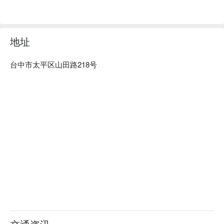
地址
台中市太平区山田路218号
✦ 活動亮點｜野餐冰茶季 2H：在山林裡的草地鋪上野餐墊，
選一處最舒服的樹蔭，打開茶籃，這就是夏日最 Chill 的夏日
儀式！
⭐️在綠意盎然的草地曬太陽，還是喜歡遮蔭舒適的半戶外空
間，甚至有涼爽的室內座位，通通都可以野餐！