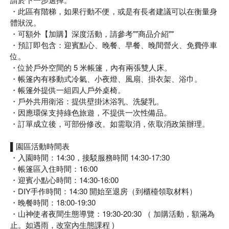
・此區有階梯，如果行動不便，或是有長者建議可以在衡量身
體狀況。
・可額外【加購】深度活動，請參考""商品介紹""
・預訂即包含：迎賓點心、晚餐、早餐、晚間營火、免費停車
位。
・位於戶外空間的 5 米帳篷，內有兩張雙人床。
・帳篷內有移動式冷氣、小夜燈、風扇、掛衣架、浴巾。
・帳篷外提供一組四人戶外桌椅。
・戶外共用衛浴：提供壁掛沐浴乳、洗髮乳。
・因應環保支持綠色旅遊，不提供一次性備品。
・訂單成立後，可部份修改。如需取消，依取消政策辦理。
▌園區活動時間表
・入園時間：14:30，接駁服務時間 14:30-17:30
・帳篷區入住時間：16:00
・迎賓小點心時間：14:30-16:00
・DIY手作時間：14:30 開始至退房（到櫃檯領取材料）
・晚餐時間：18:00-19:30
・山神使者夜間生態導覽：19:30-20:30 （ 加購活動，額滿為
止。如遇雨，改室內生態課程 )