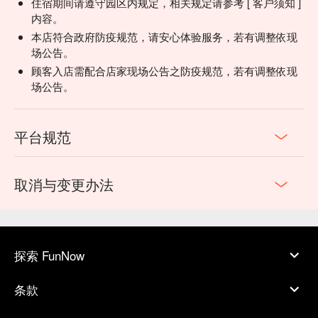
住宿期间请遵守园区内规定，相关规定请参考 [ 客户须知 ]
✦ 活動亮點｜限定野餐冰茶組：嚴選8款特色茶點，搭配太平
内容。
區在地水果酵素、杉林溪高山茶與知名品牌甜點、南投在地烏
本店符合政府防疫规范，请安心体验服务，若有调整依现
龍茶手製茶酥，甜而不膩、清爽解暑。
场公告。
顾客入店需配合店家现场公告之防疫规范，若有调整依现
场公告。
平台规范
取消与变更办法
探索 FunNow
✦ 活動亮點｜加購寵物專屬野餐：家長開吃，毛孩也不能缺
席！我們與知名寵物品牌
汪事如意、Abao、特百滋
聯名合
条款
作，推出
寵物專屬野餐組
，從點心到擺盤都為牠們量身打造。