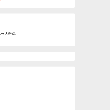
ow兌換碼。