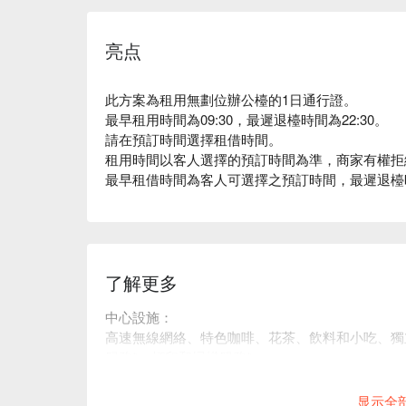
亮点
此方案為租用無劃位辦公檯的1日通行證。
最早租用時間為09:30，最遲退檯時間為22:30。
請在預訂時間選擇租借時間。
租用時間以客人選擇的預訂時間為準，商家有權拒
最早租借時間為客人可選擇之預訂時間，最遲退檯時間
了解更多
中心設施：
高速無線網絡、特色咖啡、花茶、飲料和小吃、獨
服務*、打印和掃描服務*。
*需額外收費
显示全