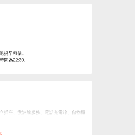
絕提早租借。
為22:30。
立插座、微波爐服務、電話充電線、儲物櫃
部