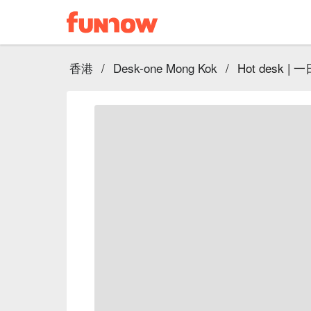
香港
/
Desk-one Mong Kok
/
Hot desk |