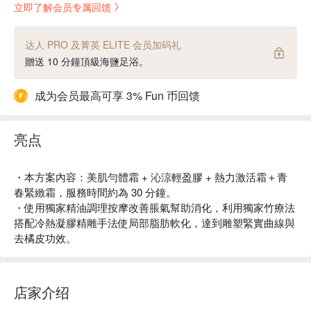
立即了解会员专属回馈
达人 PRO 及菁英 ELITE 会员加码礼
贈送 10 分鐘頂級海鹽足浴。
成为会员最高可享 3% Fun 币回馈
亮点
・本方案內容：美肌勻體霜 + 沁涼輕盈膠 + 熱力激活霜＋青
春緊緻霜，服務時間約為 30 分鐘。
・使用獨家精油調理按摩改善脹氣幫助消化，利用獨家竹療法
搭配冷熱凝膠精雕手法使局部脂肪軟化，達到雕塑緊實曲線與
去橘皮功效。
店家介绍