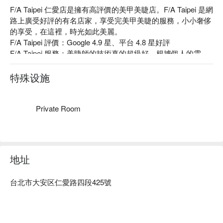
F/A Taipei 仁愛店是擁有高評價的美甲美睫店。F/A Taipei 是網
路上廣受好評的有名店家，享受完美甲美睫的服務，小小奢侈
的享受，在這裡，時光如此美麗。

F/A Taipei 評價：Google 4.9 星、平台 4.8 星好評

F/A Taipei 服務：美睫師的技術真的超級好，根據個人的需
求，長度、捲度都可以量身打造，接好的睫毛夠捲夠翹，但非
常自然，就像天生的一樣。美甲也值得一試！

特殊设施
F/A Taipei 推薦：美睫美甲都選用很好的材料產品，進口睫毛
跟膠都親和肌膚，是高級沙龍產品；美甲部分更是都選用 OPI 
和 Butter London 等國際知名品牌，色彩美麗又持久。

Private Room
F/A Taipei 仁愛店預約、F/A Taipei 仁愛店價格立刻查看⬇︎
地址
台北市大安区仁愛路四段425號