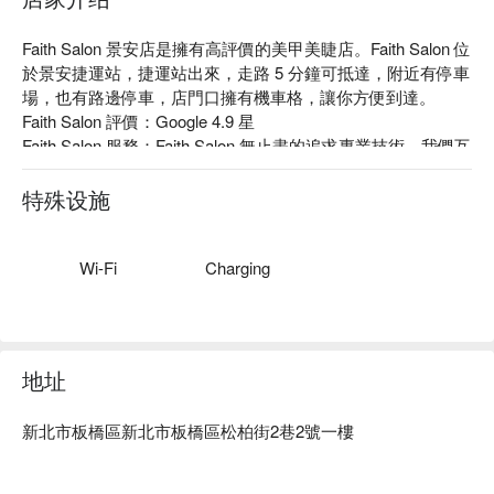
Faith Salon 景安店是擁有高評價的美甲美睫店。Faith Salon 位
於景安捷運站，捷運站出來，走路 5 分鐘可抵達，附近有停車
場，也有路邊停車，店門口擁有機車格，讓你方便到達。

Faith Salon 評價：Google 4.9 星

Faith Salon 服務：Faith Salon 無止盡的追求專業技術、我們互
相交流、互相扶持，給你們最適合，最完美的髮型及流行趨
勢。

特殊设施
Faith Salon 推薦：Faith Salon 堅持使用日系妝品，醫療認證頭
皮護理。

Faith Salon 景安店預約、Faith Salon 景安店價格立刻查看⬇︎
Wi-Fi
Charging
地址
新北市板橋區新北市板橋區松柏街2巷2號一樓