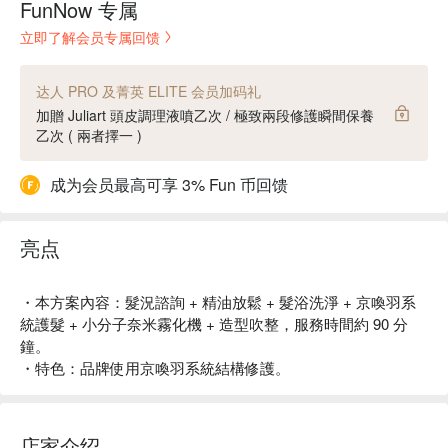
FunNow 专属
立即了解会员专属回馈
达人 PRO 及菁英 ELITE 会员加码礼
加贈 Juliart 頭皮調理液噴乙次 / 極致兩段修護瞬間保養
乙次 ( 兩者擇一 )
成为会员最高可享 3% Fun 币回馈
亮点
・本方案內容：髮況諮詢 + 精油放鬆 + 髮浴洗淨 + 京喚羽系
統護髮 + 小分子奈米霧化機 + 造型吹整，服務時間約 90 分
鐘。
・特色：品牌使用京喚羽系統結構修護。
店家介绍