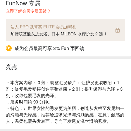
FunNow 专属
立即了解会员专属回馈
达人 PRO 及菁英 ELITE 会员加码礼
加赠胺基酸头皮发浴、日本 MILBON 水疗护发 2 选 1
成为会员最高可享 3% Fun 币回馈
亮点
・本方案内容： 0 剂：调整毛发鳞片 + 让护发更易吸附 + 1
剂：修复毛发受损创造平整健康 + 2 剂：提升保湿与光泽 + 3
剂：收敛包覆毛发的光泽。
，服务时间约 90 分钟。
・特色：让世界女性的秀发更为美丽，创造从发根至发尾均一
的滑顺与光泽感，推荐给追求光泽与滑顺质感，在意手触感的
人，温柔包覆头发表面，导向至发尾光泽丝滑的秀发。