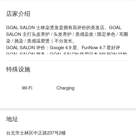
店家介绍
GOAL SALON 士林染烫发是拥有高评价的美发店。GOAL 
SALON 主打头皮养护 / 头发养护 / 质感染发 / 限定单色 / 耳圈
染 / 挑染 / 质感温塑烫｜不分发长。

GOAL SALON 评价：Google 4.9 星、FunNow 4.7 星好评

GOAL SALON 服务：GOAL SALON 使用日本 MILBON 结构
式深层护发、日本 MUCOTA 结构式深层护发、巴黎卡诗头皮
养护系列、JuliArt 头皮养护系列 ( 新光、诚品专柜产品 )、日
特殊设施
本哥德式染膏 / 药水、日本爱丽美娜染膏。

GOAL SALON 推荐：位于人声鼎沸的士林捷运站 1 号出口，
步行约 2 分钟，坚持以价值取代价格，让每位来到 GOAL 
Wi-Fi
Charging
SALON 的顾客感受我们的用心，带着满意的笑容离开，并期
待下次再光临。

GOAL SALON 士林染烫发预约、GOAL SALON 士林染烫发价
格立刻查看⬇︎
地址
台北市士林区中正路237号2楼