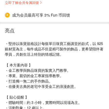
立即了解会员专属回馈
成为会员最高可享 3% Fun 币回馈
亮点
・堅持以珠寶規格設計每個單日珠寶工藝講堂的款式，以 925
銀材質為主，每件成品不但是精巧製作的飾品，更希望陪伴著
學員，共創生活上特別的情感記憶。
【 本方案內容 】
・金工教學與飾品珠寶的紮實入門教學。
・專業、親切的金工專家指導教學。
・打造獨一無二的手作飾品。
・在優美古典的老宅中享受金工的浪漫創意。
【 貼心提醒 】
・體驗時間：約 3 小時，實際時間以現場為主。
・活動對象：12 歲以上。