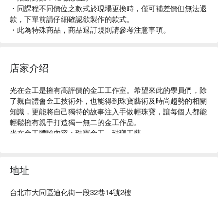
・同課程不同價位之款式於現場更換時，僅可補差價但無法退
款，下單前請仔細確認欲製作的款式。
・此為特殊商品，商品退訂規則請參考注意事項。
店家介绍
光在金工是擁有高評價的金工工作室。希望來此的學員們，除
了親自體會金工技術外，也能得到珠寶藝術及時尚趨勢的相關
知識，更能將自己獨特的故事注入手做輕珠寶，讓每個人都能
輕鬆擁有親手打造獨一無二的金工作品。

光在金工體驗內容：珠寶金工、琺瑯工藝。

光在金工評價：Google 4.8 星好評。

光在金工推薦：交通便利，捷運北門站步行 8 分鐘即可抵達。
由完整留歐背景與豐富產學經歷的藝術總監盧瑞芷領導，帶領
地址
專業製作團隊，以推廣工藝設計美學為己任，提供專業珠寶金
工系列課程、貴重珠寶訂製與銀飾精品設計銷售。

台北市大同區迪化街一段32巷14號2樓
光在金工預約、光在金工價格立刻查看⬇︎