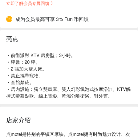
立即了解会员专属回馈
成为会员最高可享 3% Fun 币回馈
亮点
・前衛派對 KTV 房房型；3小時。
・坪數：20 坪。
・2 張加大雙人床。
・禁止攜帶寵物。
・全館禁菸。
・房內設施：獨立雙車庫、雙人幻彩氣泡式按摩浴缸、KTV觸
控式螢幕點歌、線上電影、乾濕分離衛浴、對外窗。
店家介绍
点motel是特别的平镇区摩铁。点motel拥有时尚魅力设计、欢