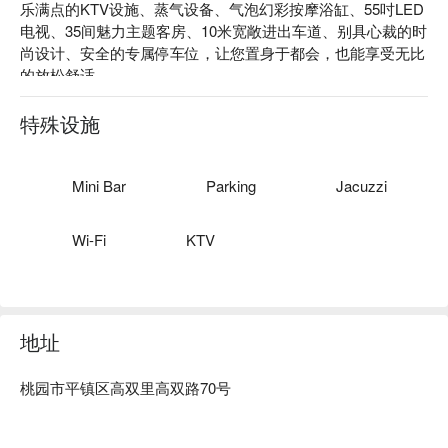
乐满点的KTV设施、蒸气设备、气泡幻彩按摩浴缸、55吋LED
电视、35间魅力主题客房、10米宽敞进出车道、别具心裁的时
尚设计、安全的专属停车位，让您置身于都会，也能享受无比
的放松舒适。

点motel评价：Google 4.0 星好评推荐

点motel推荐：从中坜交流道下仅 4 分钟车程即可抵达。馆内
特殊设施
不仅有一般客房，更有电竞房和 KTV 房，提供给您不一样的
体验，颠覆您对摩铁的想像。

点motel优惠、点motel住宿方案、点motel休息方案立刻查看⬇︎
Mini Bar
Parking
Jacuzzi
Wi-Fi
KTV
地址
桃园市平镇区高双里高双路70号