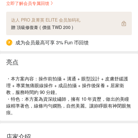
立即了解会员专属回馈
达人 PRO 及菁英 ELITE 会员加码礼
贈 頂級修復膏 ( 價值 TWD 200 )
成为会员最高可享 3% Fun 币回馈
亮点
・本方案內容：操作前拍攝 + 溝通 + 眼型設計 + 皮膚舒緩護
理 + 專業無痛眼線操作 + 成品拍攝 + 操作後保養 + 居家衛
教，服務時間約 90 分鐘。
・特色：本方案為資深紋繡師，擁有 10 年資歷，做出的美瞳
線精準著色，線條均勻嫻熟，自然美麗。讓妳睜眼有神閉眼無
痕。
店家介绍