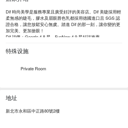
Dif 時尚美學是服務專業且廣受好評的美容店。Dif 美睫採用輕
柔無感的睫毛，膠水及眉眼唇色乳都採用德國進口且 SGS 認
證合格，讓您放鬆安心無虞。踏進 Dif 的那一刻，讓你變的更
加完美、更加搶眼！

Dif 評價：Google 4.8 星、FunNow 4.9 星好評推薦

Dif 服務：霧眉、野生眉、山茶花美睫、手部凝膠設計款等服
務。

特殊设施
Dif 推薦：Dif 擁有專業以及具備 15 年以上經驗的美睫師、美
容師、美甲師，會根據客人的臉型及眼型來設計霧眉和野生
眉，以及美睫，讓您五官更加立體有型。

Private Room
Dif 時尚美學預約、Dif 時尚美學價格立刻查看⬇︎
地址
新北市永和區中正路80號2樓