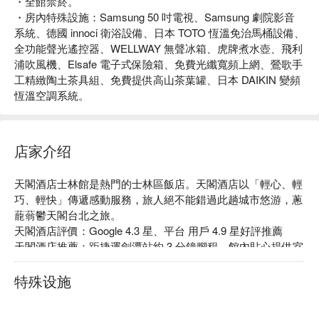
・全館禁菸。
・房內特殊設施：Samsung 50 吋電視、Samsung 劇院影音
系統、德國 innoci 衛浴設備、日本 TOTO 恆溫免治馬桶設備、
全功能聲光遙控器、WELLWAY 無聲冰箱、虎牌煮水壺、飛利
浦吹風機、Elsafe 電子式保險箱、免費光纖寬頻上網、鶯歌手
工精緻陶土茶具組、免費提供高山茶葉罐、日本 DAIKIN 變頻
恆溫空調系統。
店家介绍
天閣酒店士林館是熱門的士林區飯店。天閣酒店以「輕心、輕
巧、輕快」傳遞感動服務，旅人絕不能錯過此趟城市悠游，蔥
蘢蓊鬱天閣台北之旅。

天閣酒店評價：Google 4.3 星、平台 用戶 4.9 星好評推薦

天閣酒店推薦：距捷運劍潭站約 3 分鐘腳程。館內貼心提供室
外泳池及公共休息區，而房內呈現舒適溫和的現代感美學，簡
約卻不失格調。

特殊设施
天閣酒店士林館優惠、天閣酒店士林館住宿方案、天閣酒店士
林館休息方案立刻查看⬇︎