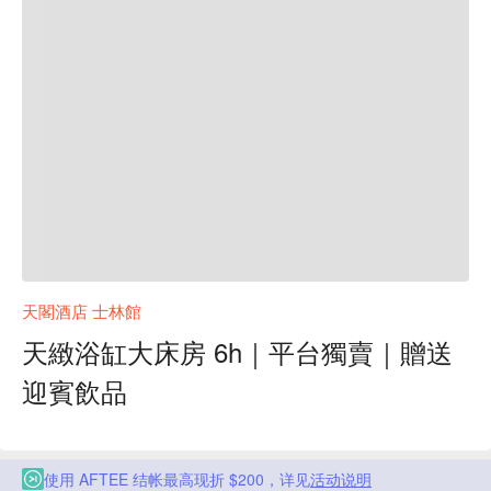
天閣酒店 士林館
天緻浴缸大床房 6h｜平台獨賣｜贈送
迎賓飲品
使用 AFTEE 结帐最高现折 $200，详见
活动说明