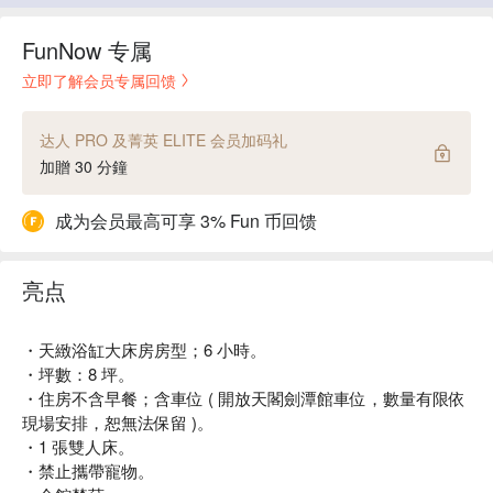
FunNow 专属
立即了解会员专属回馈
达人 PRO 及菁英 ELITE 会员加码礼
加贈 30 分鐘
成为会员最高可享 3% Fun 币回馈
亮点
・天緻浴缸大床房房型；6 小時。
・坪數：8 坪。
・住房不含早餐；含車位 ( 開放天閣劍潭館車位，數量有限依
現場安排，恕無法保留 )。
・1 張雙人床。
・禁止攜帶寵物。