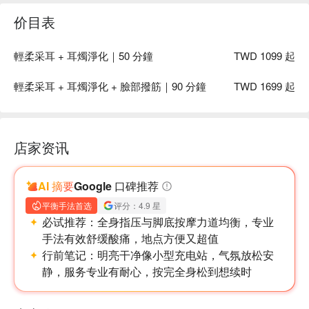
价目表
輕柔采耳 + 耳燭淨化｜50 分鐘
TWD 1099 起
輕柔采耳 + 耳燭淨化 + 臉部撥筋｜90 分鐘
TWD 1699 起
店家资讯
AI 摘要
Google 口碑推荐
平衡手法首选
评分：4.9 星
必试推荐：
全身指压与脚底按摩力道均衡，专业
手法有效舒缓酸痛，地点方便又超值
行前笔记：
明亮干净像小型充电站，气氛放松安
静，服务专业有耐心，按完全身松到想续时