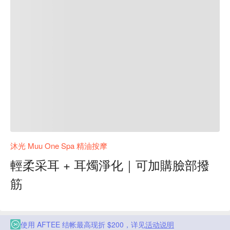
沐光 Muu One Spa 精油按摩
輕柔采耳 + 耳燭淨化｜可加購臉部撥
筋
使用 AFTEE 结帐最高现折 $200，详见
活动说明