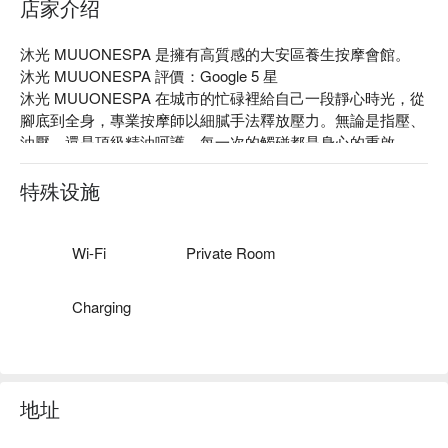
店家介绍
沐光 MUUONESPA 是擁有高質感的大安區養生按摩會館。

沐光 MUUONESPA 評價：Google 5 星

沐光 MUUONESPA 在城市的忙碌裡給自己一段靜心時光，從
腳底到全身，專業按摩師以細膩手法釋放壓力。無論是指壓、
油壓，還是頂級精油呵護。每一次的觸碰都是身心的重啟。

沐光 MUUONESPA 預約、沐光 MUUONESPA 價格、沐光 
MUUONESPA 優惠立刻查看⬇︎
特殊设施
Wi-Fi
Private Room
Charging
地址