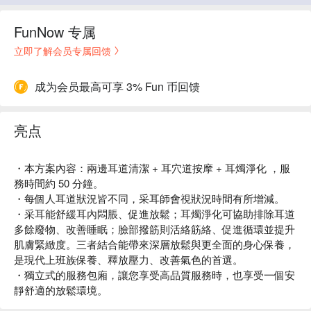
FunNow 专属
立即了解会员专属回馈
成为会员最高可享 3% Fun 币回馈
亮点
・本方案內容：兩邊耳道清潔 + 耳穴道按摩 + 耳燭淨化 ，服
務時間約 50 分鐘。
・每個人耳道狀況皆不同，采耳師會視狀況時間有所增減。
・采耳能舒緩耳內悶脹、促進放鬆；耳燭淨化可協助排除耳道
多餘廢物、改善睡眠；臉部撥筋則活絡筋絡、促進循環並提升
肌膚緊緻度。三者結合能帶來深層放鬆與更全面的身心保養，
是現代上班族保養、釋放壓力、改善氣色的首選。
・獨立式的服務包廂，讓您享受高品質服務時，也享受一個安
靜舒適的放鬆環境。