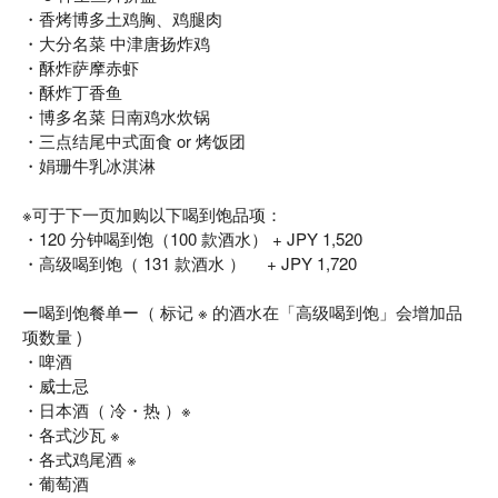
・香烤博多土鸡胸、鸡腿肉
・大分名菜 中津唐扬炸鸡
・酥炸萨摩赤虾
・酥炸丁香鱼
・博多名菜 日南鸡水炊锅
・三点结尾中式面食 or 烤饭团
・娟珊牛乳冰淇淋
※可于下一页加购以下喝到饱品项：
・120 分钟喝到饱（100 款酒水） + JPY 1,520
・高级喝到饱（ 131 款酒水 ） + JPY 1,720
ー喝到饱餐单ー（ 标记 ※ 的酒水在「高级喝到饱」会增加品
项数量 )
・啤酒
・威士忌
・日本酒（ 冷・热 ）※
・各式沙瓦 ※
・各式鸡尾酒 ※
・葡萄酒