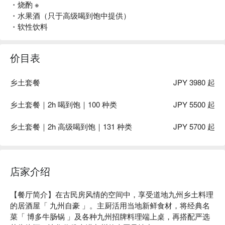
・烧酌 ※
・水果酒（只于高级喝到饱中提供）
・软性饮料
价目表
乡土套餐
JPY 3980 起
乡土套餐｜2h 喝到饱｜100 种类
JPY 5500 起
乡土套餐｜2h 高级喝到饱｜131 种类
JPY 5700 起
店家介绍
【餐厅简介】在古民房风情的空间中，享受道地九州乡土料理
的居酒屋「 九州自豪 」。主厨活用当地新鲜食材，将经典名
菜「 博多牛肠锅 」及各种九州招牌料理端上桌，再搭配严选