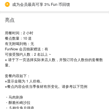
成为会员最高可享 3% Fun 币回馈
亮点
用餐时间：2 小时
餐点数量：10 道
有无附喝到饱：无
FunNow 会员独家赠送：有
可接受预约人数：2 名以上 ~
※ 请于下一页选择实际来店人数，并预订符合人数份的套餐数
量。
套餐内容如下：
※显示金额为 1 人价格。
※餐点内容会依当季食材有所变化。请参考以下范例
・马肉刺身
・酥脆长崎沙拉
・ 5 种生鱼片拼盘