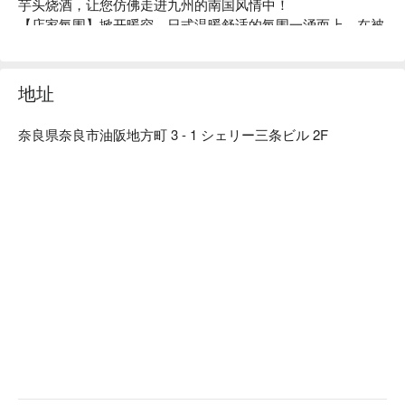
芋头烧酒，让您仿佛走进九州的南国风情中！

【店家氛围】掀开暖帘，日式温暖舒适的氛围一涌而上。在被
烧酒瓶及大瓮装饰包围的店内，令人忍不住多畅饮几杯美酒。
本店备有包厢座位让您拥有私密空间享用美食；如果想要体验
日本居酒屋文化，可以选坐在大众区感受嗨翻天的热闹气氛！

地址
【招牌菜色】

博多牛肠锅：费时熬煮的汤底将严选牛肠的鲜味与锅内蔬菜的
奈良県奈良市油阪地方町 3 - 1 シェリー三条ビル 2F
甜味充分提引，绵密浓郁汤头富含胶原蛋白，深受女性食客喜
爱的逸品。

乡土料理：使用产地直送的日南鸡、九州黑猪、真鲭鱼、现捞
海鲜、马肉等当地食材，重现九州从北到南的各地乡土料理。