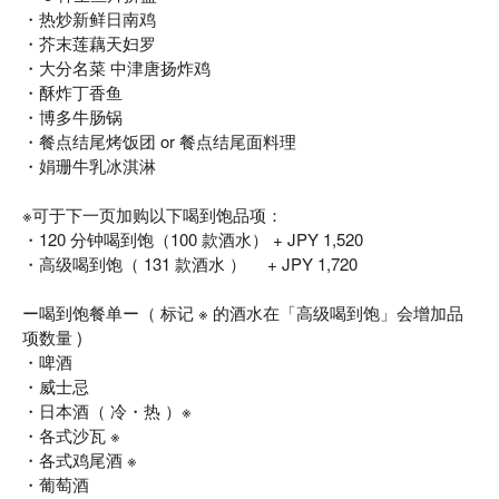
・热炒新鲜日南鸡
・芥末莲藕天妇罗
・大分名菜 中津唐扬炸鸡
・酥炸丁香鱼
・博多牛肠锅
・餐点结尾烤饭团 or 餐点结尾面料理
・娟珊牛乳冰淇淋
※可于下一页加购以下喝到饱品项：
・120 分钟喝到饱（100 款酒水） + JPY 1,520
・高级喝到饱（ 131 款酒水 ） + JPY 1,720
ー喝到饱餐单ー（ 标记 ※ 的酒水在「高级喝到饱」会增加品
项数量 )
・啤酒
・威士忌
・日本酒（ 冷・热 ）※
・各式沙瓦 ※
・各式鸡尾酒 ※
・葡萄酒