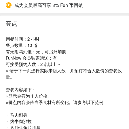
成为会员最高可享 3% Fun 币回馈
亮点
用餐时间：2 小时
餐点数量：10 道
有无附喝到饱：无，可另外加购
FunNow 会员独家赠送：有
可接受预约人数：2 名以上 ~
※ 请于下一页选择实际来店人数，并预订符合人数份的套餐数
量。
套餐内容如下：
※显示金额为 1 人价格。
※餐点内容会依当季食材有所变化。请参考以下范例
・马肉刺身
・烤牛肉沙拉
・ 5 种生鱼片拼盘