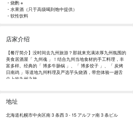
・烧酌 ※
・水果酒（只于高级喝到饱中提供）
・软性饮料
店家介绍
【餐厅简介】没时间去九州旅游？那就来充满浓厚九州氛围的
美食居酒屋「 九州魂 」！结合九州当地食材的手工料理，丰
富多样。经典的「 博多牛肠锅 」、「 博多饺子 」、「 炭烤
日南鸡 」等道地九州料理及严选芋头烧酒，带您体验一趟舌
尖上的九州之旅。

【特殊席位】可以坐在感受店内热闹活力的大众区；或是选择
隐密自由的包厢大啖九州料理。

【招牌菜色】

地址
乡土料理：使用产地直送的日南鸡、九州黑猪、真鲭鱼、现捞
海鲜、马肉等当地食材，重现九州从北到南的各地乡土料理。

北海道札幌市中央区南 3 条西 3 - 15 アルファ南 3 条ビル
博多牛肠锅：费时熬煮的汤底将严选牛肠的鲜味与锅内蔬菜的
甜味充分提引，绵密浓郁汤头富含胶原蛋白，深受女性食客喜
爱的逸品。