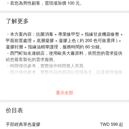
・若您為男性顧客，需現場加價 100 元。
了解更多
・本方案內容：抗菌消毒 + 專業修甲型 + 指緣甘皮機器修整 +
甲面前置處理 + 底層凝膠 + 凝膠上色 ( 約 200 色可做選擇 ) +
凝膠封層 + 指緣油精華護理󠄀，服務時間約 60 分鐘。
・西門町知名連鎖店，使用歐美大廠原料，依照您的需求提供
給您最客製化的需求服務。
・時間僅供參考，實際操作時間應人而異。
・照片僅供參考，實際作品內容請以現場為主，以及與現場操
作人員充分溝通您的需求。
・若您為男性顧客，需現場加價 100 元。
显示全部
价目表
手部經典單色凝膠
TWD 599 起