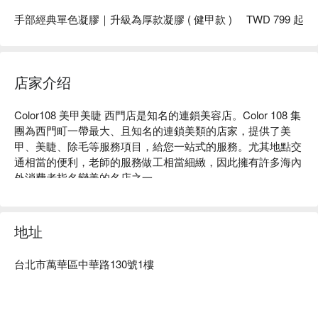
手部經典單色凝膠｜升級為厚款凝膠 ( 健甲款 )
TWD 799 起
店家介绍
Color108 美甲美睫 西門店是知名的連鎖美容店。Color 108 集
團為西門町一帶最大、且知名的連鎖美類的店家，提供了美
甲、美睫、除毛等服務項目，給您一站式的服務。尤其地點交
通相當的便利，老師的服務做工相當細緻，因此擁有許多海內
外消費者指名變美的名店之一。

Color108 評價：Google 4.4 星、平台 4.8 星好評推薦

Color108 服務：手部足部單色凝膠、手部足部造型凝膠、手部
足部護理保養、美睫、熱蠟除毛等多服務。

地址
Color108 推薦：Color108 位於西門町商圈，交通四通八達，
周遭也有許多可以吃喝玩樂的店家，可以在此好好放鬆玩樂。
台北市萬華區中華路130號1樓
店內使用歐美大廠原料，依照您的需求提供給您最客製化的需
求服務。

Color108 美甲美睫 西門店預約、Color108 美甲美睫 西門店價
格立刻查看⬇︎