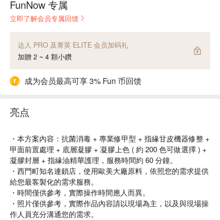
FunNow 专属
立即了解会员专属回馈
达人 PRO 及菁英 ELITE 会员加码礼
加贈 2 ~ 4 顆小鑽
成为会员最高可享 3% Fun 币回馈
亮点
・本方案內容：抗菌消毒 + 專業修甲型 + 指緣甘皮機器修整 +
甲面前置處理 + 底層凝膠 + 凝膠上色 ( 約 200 色可做選擇 ) +
凝膠封層 + 指緣油精華護理󠄀，服務時間約 60 分鐘。
・西門町知名連鎖店，使用歐美大廠原料，依照您的需求提供
給您最客製化的需求服務。
・時間僅供參考，實際操作時間應人而異。
・照片僅供參考，實際作品內容請以現場為主，以及與現場操
作人員充分溝通您的需求。