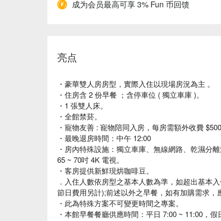
成为会员最高可享 3% Fun 币回馈
亮点
・豪華雙人房房型，實際入住以現場房況為主 。
・住房含 2 份早餐 ；含停車位 ( 獨立車庫 )。
・1 張雙人床。
・全館禁菸。
・寵物友善 : 寵物陪同入房，每房需額外收費 $500 
・最晚退房時間：中午 12:00
・房內特殊設施：獨立車庫、無線網路、乾濕分離
65 ~ 70吋 4K 電視。
・客房提供新鮮現烘咖啡豆。
．入住人數依房型之基本人數為準，如超出基本入住
節日費用另計);前述以外之早餐，如有加購需求
・此為特殊方案不可變更時間之專案。
・本館早餐餐廳供應時間：平日 7:00 ~ 11:00，假日 7: