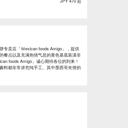
JPY 470 起
Ｍexican foods Amigo」，提供
す🏖
的餐点以及充满热情气息的黄色基底装潢非
共にピクニックできちゃいます💖
 foods Amigo」诚心期待各位的到来！

酱料都非常讲究纯手工。其中墨西哥夹饼的
滩只要步行约 30 秒！欢迎来观光的同