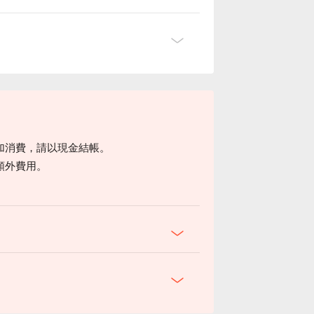
完全オリジナルです✨
りです！
なさすぎる😉
加消費，請以現金結帳。
額外費用。
。