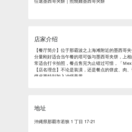
任選墨西哥夾餅｜照燒雞墨西哥夾餅
店家介绍
【餐厅简介】位于那霸波之上海滩附近的墨西哥夹饼专卖店「
波の上ビーチから徒歩1分のところにお店がありま
分量刚好适合当午餐的塔可饭与墨西哥夹饼，上相
沖縄の綺麗な海を見ながら美味しいタコライスと
常适合打卡拍照，餐点售完为止错过可惜，「Ｍexican
【店名理念】不论是装潢，还是餐点的饼皮、肉、
饼皮更特别加入冲绳姜黄。

【附近延伸景点】位于对马纪念馆对面，从波之上海
时，品尝好吃又好拍的墨西哥夹饼！
地址
沖縄県那覇市若狭 1 丁目 17-21