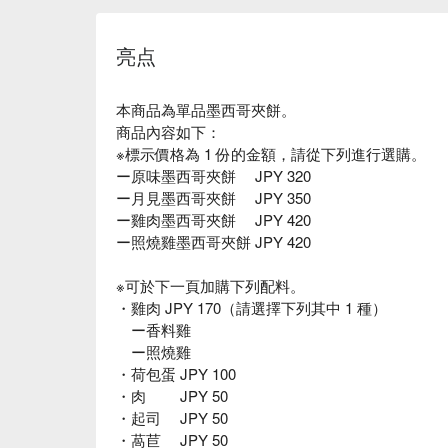
亮点
本商品為單品墨西哥夾餅。
商品內容如下：
※標示價格為 1 份的金額，請從下列進行選購。
ー原味墨西哥夾餅 JPY 320
ー月見墨西哥夾餅 JPY 350
ー雞肉墨西哥夾餅 JPY 420
ー照燒雞墨西哥夾餅 JPY 420
※可於下一頁加購下列配料。
・雞肉 JPY 170（請選擇下列其中 1 種）
ー香料雞
ー照燒雞
・荷包蛋 JPY 100
・肉 JPY 50
・起司 JPY 50
・萵苣 JPY 50