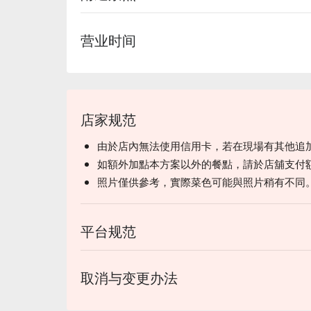
营业时间
タコスの皮には沖縄県産のウコンを使用していて
タコスの皮からタコスミートまで全てお店の手作
スペシャルな沖縄タコライス試さないなんて勿体
店家规范
由於店內無法使用信用卡，若在現場有其他追
如額外加點本方案以外的餐點，請於店舖支付
照片僅供參考，實際菜色可能與照片稍有不同
平台规范
取消与变更办法