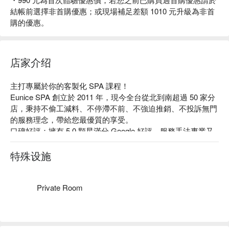
結帳前選擇非首購優惠；或現場補足差額 1010 元升級為非首
購的優惠。
店家介绍
主打專屬於你的客製化 SPA 課程！

Eunice SPA 創立於 2011 年，現今全台從北到南超過 50 家分
店，秉持不偷工減料、不停滯不前、不強迫推銷、不投訴無門
的服務理念，帶給您最優質的享受。

口碑好評：擁有 5.0 顆星滿分 Google 好評，服務手法專業又
親切、不推銷，針對客人的需求客製化專屬課程，且每人都擁
有一個獨立空間，環境很舒適，是個放鬆的好去處。

特殊设施
專業服務：六國特色 SPA 再分類成「放鬆、調理、纖體」之
三大護理主軸，提供全方位的美體體驗。

店家故事：將世界各地特色 SPA 課程引進台灣，創造出全然
Private Room
不同的 SPA 體驗，研發屬於東方女性膚質的保養品和 SPA 療
程，矢志成為每位女性朋友青春煥采、健康活力、自然療癒的
專家。