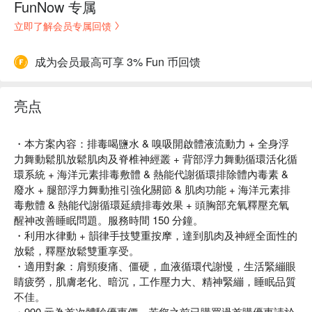
FunNow 专属
立即了解会员专属回馈
成为会员最高可享 3% Fun 币回馈
亮点
・本方案內容：排毒喝鹽水 & 嗅吸開啟體液流動力 + 全身浮
力舞動鬆肌放鬆肌肉及脊椎神經叢 + 背部浮力舞動循環活化循
環系統 + 海洋元素排毒敷體 & 熱能代謝循環排除體內毒素 &
廢水 + 腿部浮力舞動推引強化關節 & 肌肉功能 + 海洋元素排
毒敷體 & 熱能代謝循環延續排毒效果 + 頭胸部充氧釋壓充氧
醒神改善睡眠問題。服務時間 150 分鐘。
・利用水律動 + 韻律手技雙重按摩，達到肌肉及神經全面性的
放鬆，釋壓放鬆雙重享受。
・適用對象：肩頸痠痛、僵硬，血液循環代謝慢，生活緊繃眼
睛疲勞，肌膚老化、暗沉，工作壓力大、精神緊繃，睡眠品質
不佳。
・990 元為首次體驗優惠價，若您之前已購買過首購優惠請於