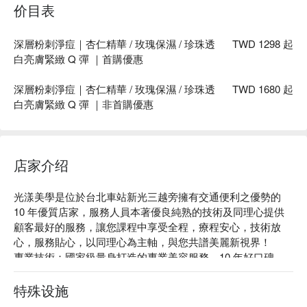
价目表
深層粉刺淨痘｜杏仁精華 / 玫瑰保濕 / 珍珠透
TWD 1298 起
白亮膚緊緻 Q 彈 ｜首購優惠
深層粉刺淨痘｜杏仁精華 / 玫瑰保濕 / 珍珠透
TWD 1680 起
白亮膚緊緻 Q 彈 ｜非首購優惠
店家介绍
光漾美學是位於台北車站新光三越旁擁有交通便利之優勢的 
10 年優質店家，服務人員本著優良純熟的技術及同理心提供
顧客最好的服務，讓您課程中享受全程，療程安心，技術放
心，服務貼心，以同理心為主軸，與您共譜美麗新視界！

專業技術：國家級量身打造的專業美容服務，10 年好口碑，
給您最貼心的美容服務。

絕佳位置：台北火車站對面，位於捷運台北車站 Z2 出口 左轉 
特殊设施
20 公尺左右，位於新光三越旁。