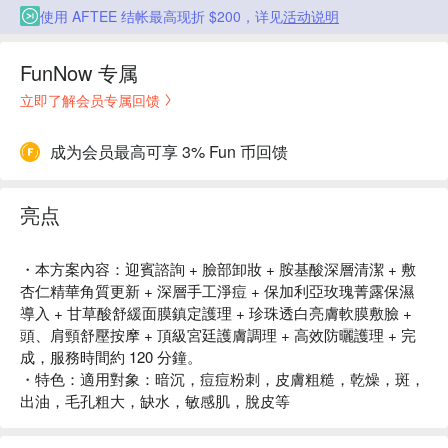
使用 AFTEE 结帐最高现折 $200，详见
活动说明
FunNow 专属
立即了解会员专属回馈
成为会员最高可享 3% Fun 币回馈
亮点
・本方案內容：迎賓諮詢 + 臉部卸妝 + 胺基酸深層清潔 + 敷
杏仁精華角質更新 + 深層手工淨痘 + 保加利亞玫瑰菁露保濕
導入 + 甘草酸舒緩面膜鎮定護理 + 珍珠透白亮膚軟膜敷臉 +
頭、肩頸舒壓按摩 + 頂級宮廷護膚調理 + 高效防曬護理 + 完
成，服務時間約 120 分鐘。
・特色：適用對象：暗沉，痘痘粉刺，皮膚粗糙，乾燥，斑，
出油，毛孔粗大，缺水，敏感肌，脫皮等