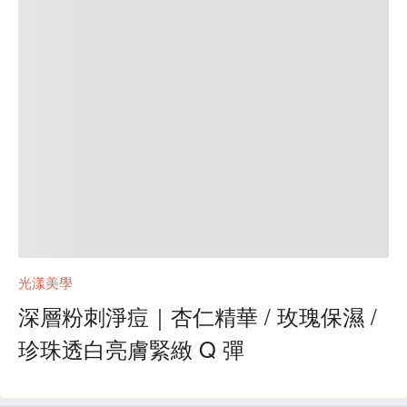
光漾美學
深層粉刺淨痘｜杏仁精華 / 玫瑰保濕 /
珍珠透白亮膚緊緻 Q 彈