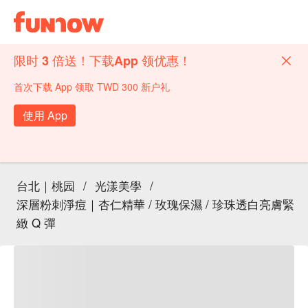
限时 3 倍送！下载App 领优惠！
首次下载 App 领取 TWD 300 新户礼
使用 App
台北｜桃园
/
光漾美學
/
深層粉刺淨痘｜杏仁精華 / 玫瑰保濕 / 珍珠透白亮膚緊
緻 Q 彈