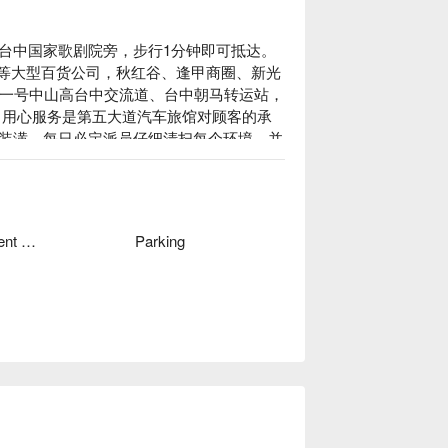
台中国家歌剧院旁，步行1分钟即可抵达。
TLET等大型百货公司，秋红谷、逢甲商圈、新光
道一号中山高台中交流道、台中朝马转运站，
 用心服务是第五大道汽车旅馆对顾客的承
装潢，每日必定派员仔细清扫每个环境、并
，您的再次造访对我们而言是最佳的鼓励，
Independent Garage
Parking