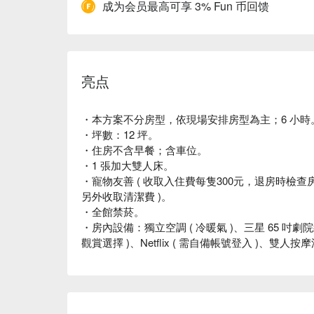
成为会员最高可享 3% Fun 币回馈
亮点
・本方案不分房型，依現場安排房型為主；6 小時
・坪數：12 坪。
・住房不含早餐；含車位。
・1 張加大雙人床。
・寵物友善 ( 收取入住費每隻300元，退房時檢
另外收取清潔費 )。
・全館禁菸。
・房內設備：獨立空調 ( 冷暖氣 )、三星 65 吋劇院
觀賞選擇 )、Netflix ( 需自備帳號登入 )、雙