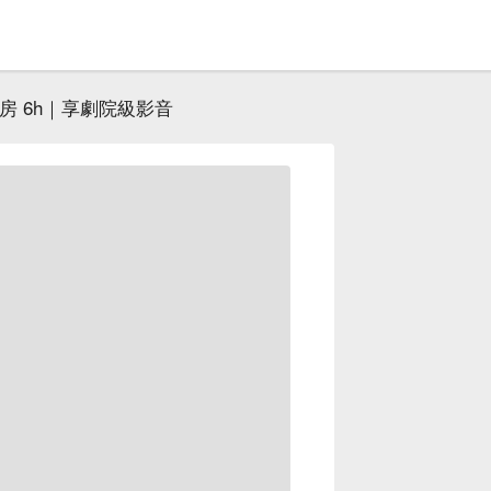
房 6h｜享劇院級影音