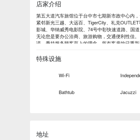
店家介绍
第五大道汽车旅馆位于台中市七期新市政中心内，
紧邻新光三越、大远百、TigerCity、礼克OU
影城、华纳威秀电影院、74号中彰快速道路、国
无论您是要办公洽商、旅游购物，交通便利性佳。
诺，秉持服务顾客至上的理念，所有客房均已重新
定期反针孔检测，我们采用平实的价格回馈给顾客
期待您再次莅临第五大道汽车旅馆！
特殊设施
Wi-Fi
Bathtub
Jacuzzi
地址