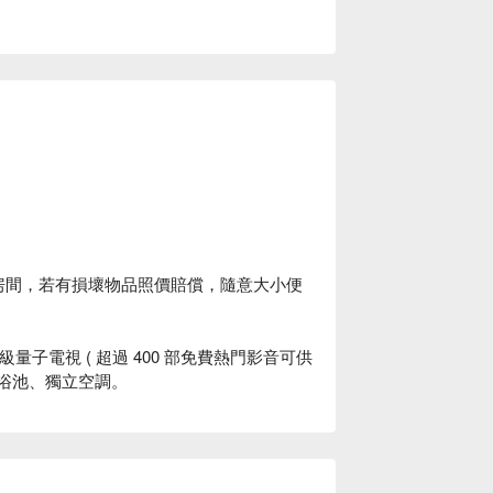
。
查房間，若有損壞物品照價賠償，隨意大小便
級量子電視 ( 超過 400 部免費熱門影音可供
人按摩浴池、獨立空調。