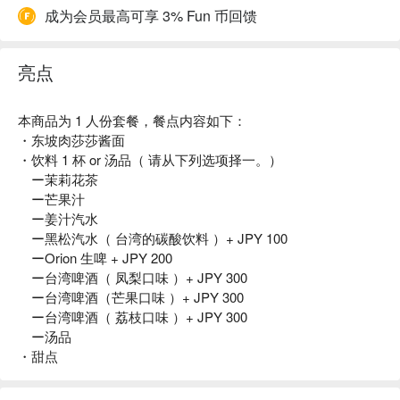
成为会员最高可享 3% Fun 币回馈
亮点
本商品为 1 人份套餐，餐点内容如下：
・东坡肉莎莎酱面
・饮料 1 杯 or 汤品（ 请从下列选项择一。）
ー茉莉花茶
ー芒果汁
ー姜汁汽水
ー黑松汽水（ 台湾的碳酸饮料 ）+ JPY 100
ーOrion 生啤 + JPY 200
ー台湾啤酒（ 凤梨口味 ）+ JPY 300
ー台湾啤酒（芒果口味 ）+ JPY 300
ー台湾啤酒（ 荔枝口味 ）+ JPY 300
ー汤品
・甜点