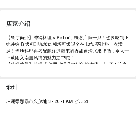
店家介绍
【餐厅简介】冲绳料理 × Kiribar，概念店第一弹！想要吃到正
统冲绳 B 级料理东坡肉和塔可饭吗？在 Lafu 亭让您一次满
足！当地料理再搭配飘洋过海来的香甜台湾水果啤酒，令人一
下就陷入南国风情的魅力之中呢！ 

【特殊荣誉】获得「 使用冲绳县食材的饮食店 」认证！这个
认证针对店内一半的料理中，超过半数皆使用冲绳县产食材，
达到严格地产地消的商家才会给予认证，让食客更吃得更安
心、安全。本店将当地食材融合法式、中式、日式手法，重新
地址
定义创造出超越国籍的原创料理！ 

【招牌菜色】 

冲縄県那霸市久茂地 3 - 26 -1 KM ビル 2F
东坡肉塔可饭：入口即化的软嫩东坡肉，搭配辛辣的莎莎酱，
与清脆口感的日本水菜及温泉蛋一起享用，独特性超强的创意
美食让人一吃就上瘾。