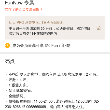
FunNow 专属
立即了解会员专属回馈
达人 PRO 及菁英 ELITE 会员加码礼
平日週一至週四加贈 30 分鐘，如遇例假日、國定假日、
國定假日前夕則不在加贈範圍內
成为会员最高可享 3% Fun 币回馈
亮点
・不指定雙人房房型，實際入住以現場房況為主；2 小時。
・坪數：4 坪。
・1 張雙人床。
・禁止攜帶寵物。
・全館禁菸。
・櫃檯服務時間 : 11:00-24:00，若超過晚上 12:00 請打 02-
23618266 或 0968669068，將由專人指導您入住。