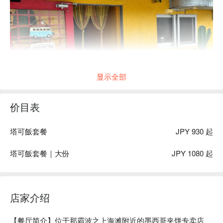
显示全部
价目表
塔可飯套餐
JPY 930 起
塔可飯套餐｜大份
JPY 1080 起
店家介绍
【餐厅简介】位于那霸波之上海滩附近的墨西哥夹饼专卖店