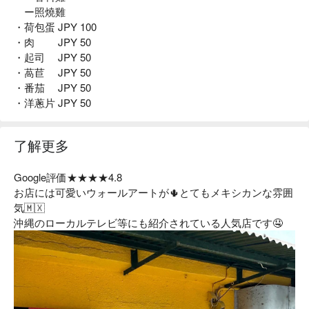
ー照燒雞
・荷包蛋 JPY 100
・肉 JPY 50
・起司 JPY 50
・萵苣 JPY 50
・番茄 JPY 50
・洋蔥片 JPY 50
了解更多
Google評価★★★★4.8
お店には可愛いウォールアートが🌵とてもメキシカンな雰囲
気🇲🇽
沖縄のローカルテレビ等にも紹介されている人気店です🤤