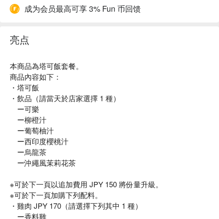
成为会员最高可享 3% Fun 币回馈
亮点
本商品為塔可飯套餐。
商品內容如下：
・塔可飯
・飲品（請當天於店家選擇 1 種）
ー可樂
ー柳橙汁
ー葡萄柚汁
ー西印度櫻桃汁
ー烏龍茶
ー沖繩風茉莉花茶
※可於下一頁以追加費用 JPY 150 將份量升級。
※可於下一頁加購下列配料。
・雞肉 JPY 170（請選擇下列其中 1 種）
ー香料雞