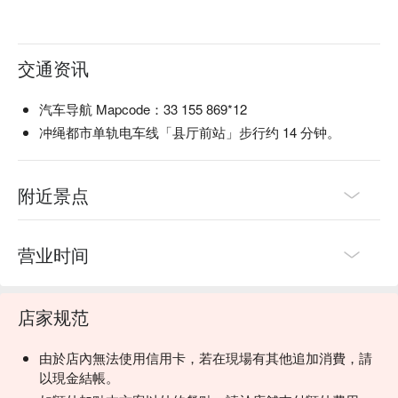
交通资讯
汽车导航 Mapcode：33 155 869*12
冲绳都市单轨电车线「县厅前站」步行约 14 分钟。
附近景点
タコスの皮には沖縄県産のウコンを使用していて完全オリジ
ナルです✨
营业时间
タコスの皮からタコスミートまで全てお店の手作りです！
スペシャルな沖縄タコライス試さないなんて勿体なさすぎる
😉
店家规范
由於店內無法使用信用卡，若在現場有其他追加消費，請
以現金結帳。