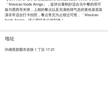
「Ｍexican foods Amigo」，提供分量刚好适合当午餐的塔可
波の上ビーチから徒歩1分のところにお店があります🏖
饭与墨西哥夹饼，上相的餐点以及充满热情气息的黄色基底装
沖縄の綺麗な海を見ながら美味しいタコライスと共にピクニ
潢非常适合打卡拍照，餐点售完为止错过可惜，「Ｍexican 
ックできちゃいます💖
foods Amigo」诚心期待各位的到来！

【店名理念】不论是装潢，还是餐点的饼皮、肉、酱料都非常
讲究纯手工。其中墨西哥夹饼的饼皮更特别加入冲绳姜黄。

【附近延伸景点】位于对马纪念馆对面，从波之上海滩只要步
地址
行约 30 秒！欢迎来观光的同时，品尝好吃又好拍的墨西哥夹
饼！
沖縄県那覇市若狭 1 丁目 17-21