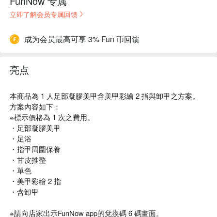
FunNow 专属
立即了解会员专属回馈
成为会员最高可享 3% Fun 币回馈
亮点
本商品為 1 人足部凝膠美甲含美甲彩繪 2 指與卸甲之方案。
方案內容如下：
※標示價格為 1 次之費用。
・足部凝膠美甲
・足浴
・指甲周圍保養
・甘皮推整
・單色
・美甲彩繪 2 指
・含卸甲
※請向店家出示FunNow app的兌換碼 6 碼畫面。