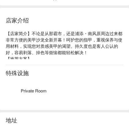
店家介绍
【店家简介】不论是从那霸市，还是浦添・南风原周边过来都
非常方便的美甲沙龙全新开幕！呵护您的指甲，重视保养与使
用材料，实现您对质感美甲的渴望。持久度也是客人公认的
好，容易剥落、掉色等烦恼都能轻松解决！

【推荐方案】

呵护美甲方案：不使用含丙酮成分的材料。利用 PARA GEL 
顶级光疗凝胶不伤害指甲，让您在维持甲面健康的状况下享受
特殊设施
美甲乐趣，另外还有提供甘皮推整服务！

单色方案：想用什么颜色都 OK！免费提供 2 指美甲彩绘或可
选择镜面美甲！

Private Room
【店内氛围】店内只提供 1 个座位，以及工作人员 1 位，提供
给您 1 对 1 的私人空间，悠闲享受美好的美甲时光。
地址