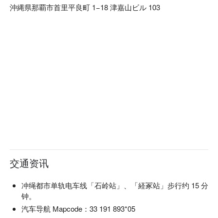
沖縄県那覇市首里平良町 1−18 津嘉山ビル 103
交通资讯
冲绳都市单轨电车线「石岭站」、「経冢站」步行约 15 分
钟。
汽车导航 Mapcode：33 191 893*05