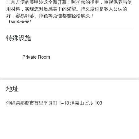
非常方便的美甲沙龙全新开幕！呵护您的指甲，重视保养与使
用材料，实现您对质感美甲的渴望。持久度也是客人公认的
好，容易剥落、掉色等烦恼都能轻松解决！

【推荐方案】

呵护美甲方案：不使用含丙酮成分的材料。利用 PARA GEL 
顶级光疗凝胶不伤害指甲，让您在维持甲面健康的状况下享受
特殊设施
美甲乐趣，另外还有提供甘皮推整服务！

单色方案：想用什么颜色都 OK！免费提供 2 指美甲彩绘或可
选择镜面美甲！

Private Room
【店内氛围】店内只提供 1 个座位，以及工作人员 1 位，提供
给您 1 对 1 的私人空间，悠闲享受美好的美甲时光。
地址
沖縄県那覇市首里平良町 1−18 津嘉山ビル 103