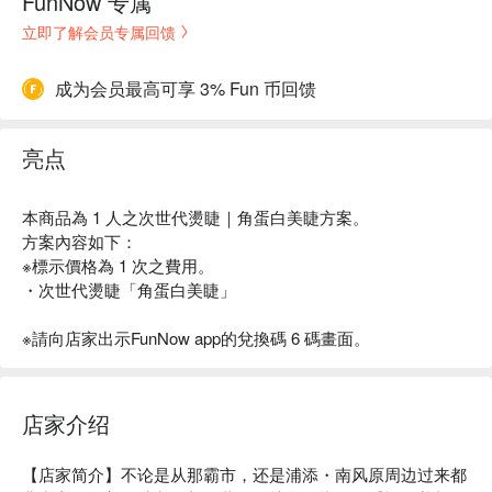
FunNow 专属
立即了解会员专属回馈
成为会员最高可享 3% Fun 币回馈
亮点
本商品為 1 人之次世代燙睫｜角蛋白美睫方案。
方案內容如下：
※標示價格為 1 次之費用。
・次世代燙睫「角蛋白美睫」
※請向店家出示FunNow app的兌換碼 6 碼畫面。
店家介绍
【店家简介】不论是从那霸市，还是浦添・南风原周边过来都