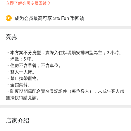
立即了解会员专属回馈
成为会员最高可享 3% Fun 币回馈
亮点
・本方案不分房型，實際入住以現場安排房型為主；2 小時。
・坪數：5 坪。
・住房不含早餐；不含車位。
・雙人一大床。
・禁止攜帶寵物。
・全館禁菸。
・防疫期間需配合實名登記證件（每位客人），未成年客人恕
無法接待請見諒。
店家介绍