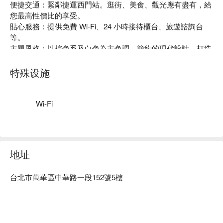
便捷交通：緊鄰捷運西門站。逛街、美食、觀光應有盡有，給
您最高性價比的享受。

貼心服務：提供免費 Wi-Fi、24 小時接待櫃台、旅遊諮詢台
等。

主題風格：以棕色系及白色為主色調，簡約的現代設計，打造
出溫馨舒適的休憩空間。
特殊设施
Wi-Fi
地址
台北市萬華區中華路一段152號5樓