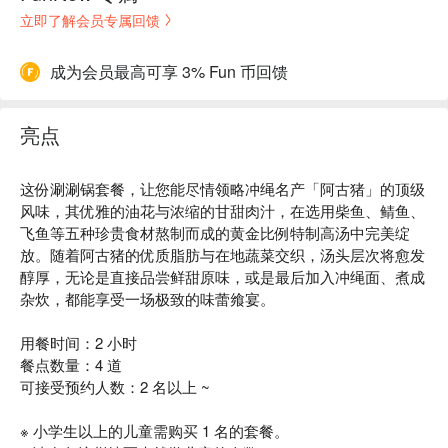
立即了解会员专属回馈
成为会员最高可享 3% Fun 币回馈
亮点
这份涮涮锅套餐，让您能尽情领略冲绳名产「阿古猪」的顶级
风味，其优雅的油花与浓缩的甘甜肉汁，在选用柴鱼、鲭鱼、
飞鱼等五种珍贵食材熬制而成的黄金比例特制高汤中完美绽
放。随着阿古猪的优质脂肪与在地蔬菜交织，汤头层次将愈发
醇厚，无论是直接品尝鲜甜原味，或是最后加入冲绳面、煮成
杂炊，都能享受一场极致的味蕾飨宴。
用餐时间：2 小时
餐点数量：4 道
可接受预约人数：2 名以上 ~
※ 小学生以上的儿童需购买 1 名的套餐。