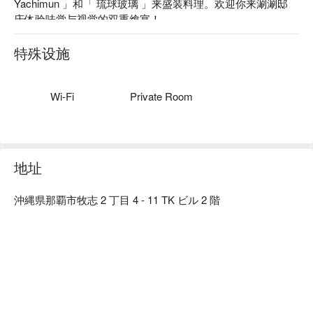
Yachimun 」和「 琉球玻璃 」来盛装料理。欢迎你来涮涮邸 
庆体验味觉与视觉的双重飨宴！

【招牌菜色】特选石垣牛涮涮锅、阿古猪涮涮锅、阿古猪涮涮
锅

特殊设施
【口碑好评】Google 4.4 星好评推荐⭐️  
Wi-Fi
Private Room
地址
沖縄県那覇市牧志 2 丁目 4 - 11 TK ビル 2 階