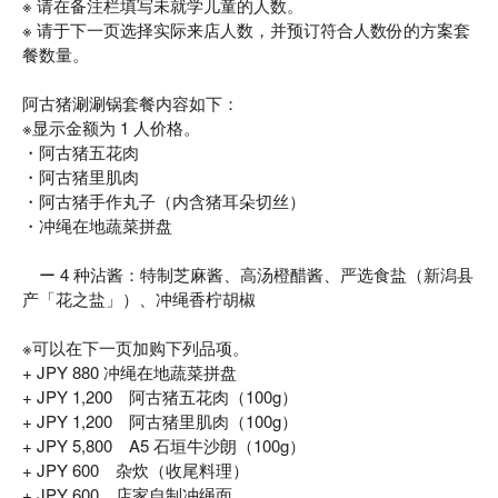
※ 请在备注栏填写未就学儿童的人数。
※ 请于下一页选择实际来店人数，并预订符合人数份的方案套
餐数量。
阿古猪涮涮锅套餐内容如下：
※显示金额为 1 人价格。
・阿古猪五花肉
・阿古猪里肌肉
・阿古猪手作丸子（内含猪耳朵切丝）
・冲绳在地蔬菜拼盘
ー 4 种沾酱：特制芝麻酱、高汤橙醋酱、严选食盐（新潟县
产「花之盐」）、冲绳香柠胡椒
※可以在下一页加购下列品项。
+ JPY 880 冲绳在地蔬菜拼盘
+ JPY 1,200 阿古猪五花肉（100g）
+ JPY 1,200 阿古猪里肌肉（100g）
+ JPY 5,800 A5 石垣牛沙朗（100g）
+ JPY 600 杂炊（收尾料理）
+ JPY 600 店家自制冲绳面