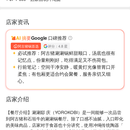
店家资讯
AI 摘要
Google 口碑推荐
阿古猪锅首选
评分：4.8 星
必试推荐：
阿古猪涮涮锅鲜甜顺口，汤底也很有
记忆点，份量刚刚好，吃得满足又不伤荷包。
行前笔记：
空间干净安静，暖黄灯光像替胃口开
柔焦；有包厢更适合约会聚餐，服务亲切又细
心。
店家介绍
【餐厅介绍】涮涮邸 庆（YOROKOBI）是一间能够一次品尝
到阿古猪和石垣牛的涮涮锅餐厅。除了口感不油腻，入口即化
的美味肉品，店家对于食器也十分讲究，使用冲绳传统陶器「 