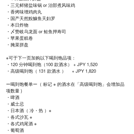
・三元鲜猪盐味锅 or 治部煮风味鸡
・香烤味增鸡肉丸
・国产天然鮟鱇鱼天妇罗
・本日炸物
・〆赞岐乌龙面 or 鲑鱼押寿司
・苹果蛋糕卷
・腌菜拼盘
※可于下一页加购以下喝到饱品项：
・120 分钟喝到饱（100 款酒水） + JPY 1,520
・高级喝到饱（ 131 款酒水 ） + JPY 1,820
ー喝到饱餐单ー（ 标记 ※ 的酒水在「高级喝到饱」会增加品
项数量 )
・啤酒
・威士忌
・日本酒（ 冷・热 ）※
・各式沙瓦 ※
・各式鸡尾酒 ※
・葡萄酒