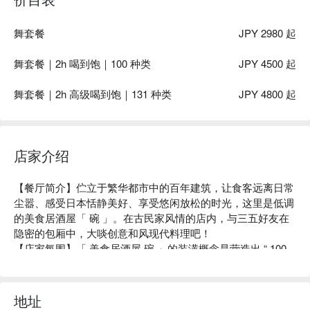
舞套餐
JPY 2980 起
舞套餐｜2h 喝到饱｜100 种类
JPY 4500 起
舞套餐｜2h 高级喝到饱｜131 种类
JPY 4800 起
店家介绍
【餐厅简介】伫立于繁华都市中的百年建筑，让食客远离日常
尘嚣、感受日本恬静美好、享受悠闲放松的时光，这里是低调
的美食居酒屋「 碗 」。在古民家风情的店内，与三五好友在
隐密的包厢中，大啖创意和风现代料理吧！

【店家氛围】「 美食居酒屋 碗 」的装潢概念是营造出 “ 100 
年前的日本古民房 ” 的复古气氛。使用木质建材及暖色系照
明，再以细竹及和服腰带等材料装饰店内，打造出纯和风的用
餐空间。在匠人精心设计的沉稳日式氛围中，以美酒佳肴招待
地址
来客、带您品味日常之美。此外，如同店名「 碗 」（ 碗 ）一