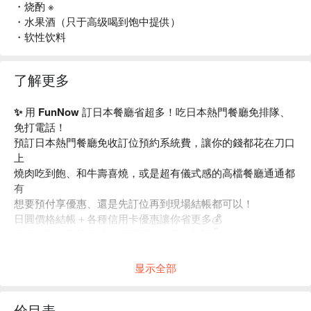
・烧酌 ※
・水果酒（只于高级喝到饱中提供）
・软性饮料
了解更多
✨ 用 FunNow 訂日本餐廳省超多！吃日本熱門餐廳免排隊、
免打電話！
預訂日本熱門餐廳免收訂位預約系統費，讓你的錢都花在刀口
上
燒肉吃到飽、和牛壽喜燒，或是超有儀式感的高檔餐廳通通都
有
想要預付享優惠、還是先訂位再到現場結帳都可以！
日圓價格結帳＋各種信用卡優惠讓你省更多💰
多元化預約政策留給你滿滿彈性，馬上預訂👇
显示全部
价目表