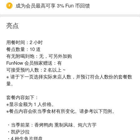
成为会员最高可享 3% Fun 币回馈
亮点
用餐时间：2 小时
餐点数量：10 道
有无附喝到饱：无，可另外加购
FunNow 会员独家赠送：有
可接受预约人数：2 名以上 ~
※ 请于下一页选择实际来店人数，并预订符合人数份的套餐数
量。
套餐内容如下：
※显示金额为 1 人价格。
※餐点内容会依当季食材有所变化。请参考以下范例。
・当季前菜：香烤鸭肉 熏制风味、炖六方芋
・凯萨沙拉
・4 种生鱼片拼盘