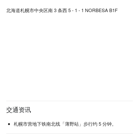
样，本店对于餐具也十分讲究。店内部分餐具来自枥木县的纯
北海道札幌市中央区南 3 条西 5 - 1 - 1 NORBESA B1F
手工益子烧，与餐厅装潢完美结合，更衬托料理美味。

【招牌菜色】

餐前沙拉：本店提供的餐前沙拉可免费续盘，还有多种口味沙
拉酱任选搭配。饭前先用蔬菜垫肚子，可以减缓身体对糖分的
吸收，抑制血糖值急遽上升或过度摄取糖分。

陶杯装啤酒：啤酒以陶瓷杯提供，用严选的杯子和益子烧的餐
盘为美食加分，带给来客别有一番风味的用餐体验。

一天一碗味噌汤：餐点最后会招待每人一碗味噌汤，汤中含有
的大豆蛋白可以溶解血液中的胆固醇，让血管更健康喔！
交通资讯
札幌市营地下铁南北线「薄野站」步行约 5 分钟。