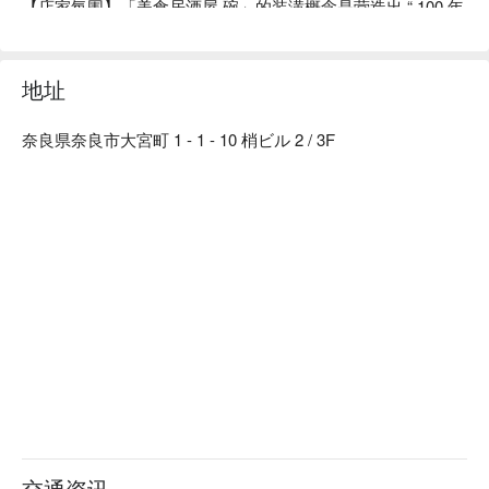
【店家氛围】「美食居酒屋 碗」的装潢概念是营造出 “ 100 年
前的日本古民房 ” 的复古气氛。使用木质建材及暖色系照明，
再以细竹及和服腰带等材料装饰店内，打造出纯和风的用餐空
间。在匠人精心设计的沉稳日式氛围中，以美酒佳肴招待来
地址
客、带您品味日常之美。此外，如同店名「 碗 」（碗）一
样，本店对于餐具也十分讲究。店内部分餐具来自枥木县的纯
奈良県奈良市大宮町 1 - 1 - 10 梢ビル 2 / 3F
手工益子烧，与餐厅装潢完美结合，更衬托料理美味。

【招牌菜色】

餐前沙拉：本店提供的餐前沙拉可免费续盘，还有多种口味沙
拉酱任选搭配。饭前先用蔬菜垫肚子，可以减缓身体对糖分的
吸收，抑制血糖值急遽上升或过度摄取糖分。

陶杯装啤酒：啤酒以陶瓷杯提供，用严选的杯子和益子烧的餐
盘为美食加分，带给来客别有一番风味的用餐体验。

一天一碗味噌汤：餐点最后会招待每人一碗味噌汤，汤中含有
的大豆蛋白可以溶解血液中的胆固醇，让血管更健康喔！
交通资讯