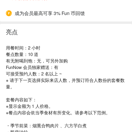
成为会员最高可享 3% Fun 币回馈
亮点
用餐时间：2 小时
餐点数量：10 道
有无附喝到饱：无，可另外加购
FunNow 会员独家赠送：有
可接受预约人数：2 名以上 ~
※ 请于下一页选择实际来店人数，并预订符合人数份的套餐数
量。
套餐内容如下：
※显示金额为 1 人价格。
※餐点内容会依当季食材有所变化。请参考以下范例。
・季节前菜：烟熏合鸭肉片 、六方芋白煮
・凯萨沙拉