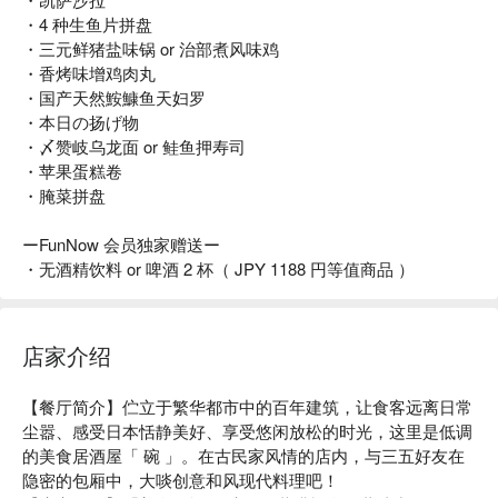
・4 种生鱼片拼盘
・三元鲜猪盐味锅 or 治部煮风味鸡
・香烤味增鸡肉丸
・国产天然鮟鱇鱼天妇罗
・本日の扬げ物
・〆赞岐乌龙面 or 鲑鱼押寿司
・苹果蛋糕卷
・腌菜拼盘
ーFunNow 会员独家赠送ー
・无酒精饮料 or 啤酒 2 杯（ JPY 1188 円等值商品 ）
店家介绍
【餐厅简介】伫立于繁华都市中的百年建筑，让食客远离日常
尘嚣、感受日本恬静美好、享受悠闲放松的时光，这里是低调
的美食居酒屋「 碗 」。在古民家风情的店内，与三五好友在
隐密的包厢中，大啖创意和风现代料理吧！
