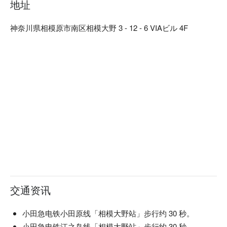
地址
乡土料理：使用产地直送的日南鸡、九州黑猪、真鲭鱼、现捞
海鲜、马肉等当地食材，重现九州从北到南的各地乡土料理。

神奈川県相模原市南区相模大野 3 - 12 - 6 VIAビル 4F
博多牛肠锅：费时熬煮的汤底将严选牛肠的鲜味与锅内蔬菜的
甜味充分提引，绵密浓郁汤头富含胶原蛋白，深受女性食客喜
爱的逸品。
交通资讯
小田急电铁小田原线「相模大野站」步行约 30 秒。
小田急电铁江之岛线「相模大野站」步行约 30 秒。