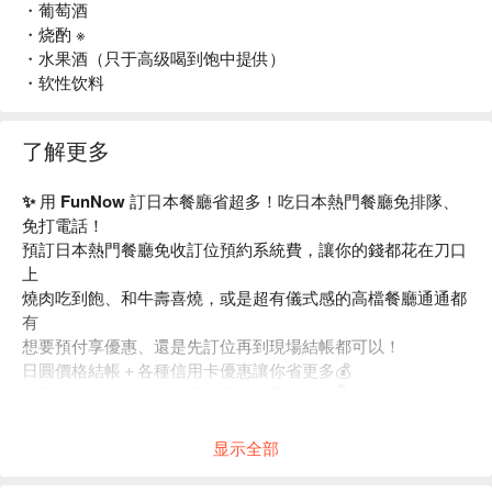
・葡萄酒
・烧酌 ※
・水果酒（只于高级喝到饱中提供）
・软性饮料
了解更多
✨ 用 FunNow 訂日本餐廳省超多！吃日本熱門餐廳免排隊、
免打電話！
預訂日本熱門餐廳免收訂位預約系統費，讓你的錢都花在刀口
上
燒肉吃到飽、和牛壽喜燒，或是超有儀式感的高檔餐廳通通都
有
想要預付享優惠、還是先訂位再到現場結帳都可以！
日圓價格結帳＋各種信用卡優惠讓你省更多💰
多元化預約政策留給你滿滿彈性，馬上預訂👇
显示全部