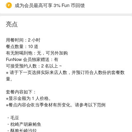
成为会员最高可享 3% Fun 币回馈
亮点
用餐时间：2 小时
餐点数量：10 道
有无附喝到饱：无，可另外加购
FunNow 会员独家赠送：有
可接受预约人数：2 名以上 ~
※ 请于下一页选择实际来店人数，并预订符合人数份的套餐数
量。
套餐内容如下：
※显示金额为 1 人价格。
※餐点内容会依当季食材有所变化。请参考以下范例
・毛豆
・枕崎产胡麻鲔鱼
・酥脆长崎沙拉