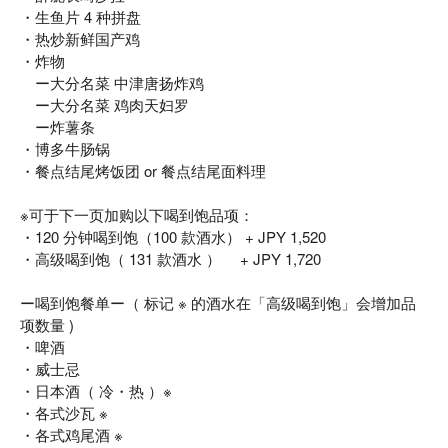
・生鱼片 4 种拼盘
・热炒新鲜国产鸡
・炸物
ー大分名菜 中津唐扬炸鸡
ー大分名菜 鸡肉天妇罗
ー炸薯条
・博多牛肠锅
・餐点结尾烤饭团 or 餐点结尾面料理
※可于下一页加购以下喝到饱品项：
・120 分钟喝到饱（100 款酒水） + JPY 1,520
・高级喝到饱（ 131 款酒水 ） + JPY 1,720
ー喝到饱餐单ー（ 标记 ※ 的酒水在「高级喝到饱」会增加品
项数量 )
・啤酒
・威士忌
・日本酒（ 冷・热 ）※
・各式沙瓦 ※
・各式鸡尾酒 ※