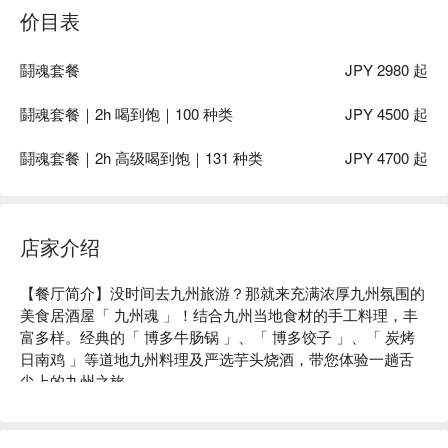
价目表
鬪魂套餐
JPY 2980 起
鬪魂套餐｜2h 喝到饱｜100 种类
JPY 4500 起
鬪魂套餐｜2h 高级喝到饱｜131 种类
JPY 4700 起
店家介绍
【餐厅简介】没时间去九州旅游？那就来充满浓厚九州氛围的
美食居酒屋「 九州魂 」！结合九州当地食材的手工料理，丰
富多样。经典的「 博多牛肠锅 」、「 博多饺子 」、「 炭烤
日南鸡 」等道地九州料理及严选芋头烧酒，带您体验一趟舌
尖上的九州之旅。

【特殊席位】可以坐在感受店内热闹活力的大众区；或是选择
隐密自由的包厢大啖九州料理。

【招牌菜色】
