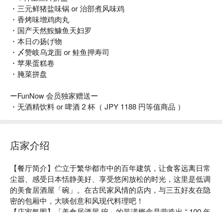
・三元鲜猪盐味锅 or 治部煮风味鸡
・香烤味增鸡肉丸
・国产天然鮟鱇鱼天妇罗
・本日の扬げ物
・〆赞岐乌龙面 or 鲑鱼押寿司
・苹果蛋糕卷
・腌菜拼盘
ーFunNow 会员独家赠送ー
・无酒精饮料 or 啤酒 2 杯（ JPY 1188 円等值商品 ）
店家介绍
【餐厅简介】伫立于繁华都市中的百年建筑，让食客远离日常
尘嚣、感受日本恬静美好、享受悠闲放松的时光，这里是低调
的美食居酒屋「碗」。在古民家风情的店内，与三五好友在隐
密的包厢中，大啖创意和风现代料理吧！

【店家氛围】「美食居酒屋 碗」的装潢概念是营造出 “ 100 年