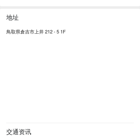
前的日本古民房 ” 的复古气氛。使用木质建材及暖色系照明，
再以细竹及和服腰带等材料装饰店内，打造出纯和风的用餐空
间。在匠人精心设计的沉稳日式氛围中，以美酒佳肴招待来
地址
客、带您品味日常之美。此外，如同店名「碗」（碗）一样，
本店对于餐具也十分讲究。店内部分餐具来自枥木县的纯手工
鳥取県倉吉市上井 212 - 5 1F
益子烧，与餐厅装潢完美结合，更衬托料理美味。

【招牌菜色】

餐前沙拉：本店提供的餐前沙拉可免费续盘，还有多种口味沙
拉酱任选搭配。饭前先用蔬菜垫肚子，可以减缓身体对糖分的
吸收，抑制血糖值急遽上升或过度摄取糖分。

陶杯装啤酒：啤酒以陶瓷杯提供，用严选的杯子和益子烧的餐
盘为美食加分，带给来客别有一番风味的用餐体验。

一天一碗味噌汤：餐点最后会招待每人一碗味噌汤，汤中含有
的大豆蛋白可以溶解血液中的胆固醇，让血管更健康喔！
交通资讯