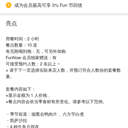
成为会员最高可享 3% Fun 币回馈
亮点
用餐时间：2 小时
餐点数量：10 道
有无附喝到饱：无，可另外加购
FunNow 会员独家赠送：有
可接受预约人数：2 名以上 ~
※ 请于下一页选择实际来店人数，并预订符合人数份的套餐数
量。
套餐内容如下：
※显示金额为 1 人价格。
※餐点内容会依当季食材有所变化。请参考以下范例。
・季节前菜：烟熏合鸭肉片 、六方芋白煮
・凯萨沙拉
・4 种生鱼片拼盘